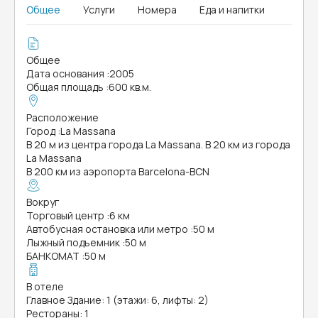
Общее
Услуги
Номера
Еда и напитки
Общее
Дата основания
:
2005
Общая площадь
:
600 кв.м.
Расположение
Город
:
La Massana
В 20 м из центра города La Massana. В 20 км из города
La Massana
В 200 км из аэропорта Barcelona-BCN
Вокруг
Торговый центр
:
6 км
Автобусная остановка или метро
:
50 м
Лыжный подъемник
:
50 м
БАНКОМАТ
:
50 м
В отеле
Главное Здание: 1 (этажи: 6, лифты: 2)
Рестораны: 1