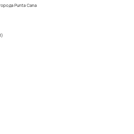
з города Punta Cana
1)