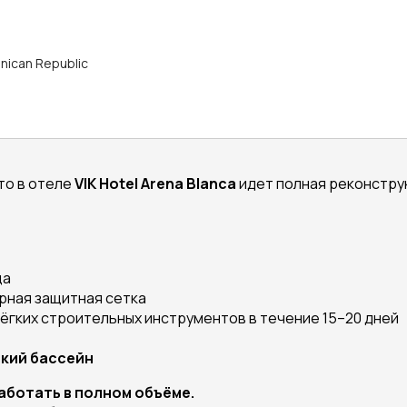
inican Republic
то в отеле
VIK Hotel Arena Blanca
идет полная реконстру
ца
рная защитная сетка
лёгких строительных инструментов в течение 15–20 дней
ский бассейн
аботать в полном объёме.