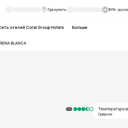
Где купить
BYN
-
русс
Сеть отелей Coral Group Hotels
Больше
ARENA BLANCA
Температура в
Средняя