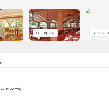
Рестораны
Бассейны
ки
енные места)