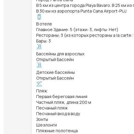
В 5 км из центра города Playa Bavaro. В 25 км и
В 30 км из аэропорта Punta Cana Airport-PUJ
В отеле
Главное Здание: 5 (этажи: 3, лифты: Нет)
Рестораны: 3 (из которых рестораны a la carte: 
Бары: 3
Бассейны для взрослых
Открытый Бассейн
Детские бассейны
Открытый Бассейн
Пляж
Первая береговая линия
Частный пляж, длина 200 м
Песчаный пляж
Песчаный вход в воду
Зонты
Шезлонги
Пляжные полотенца