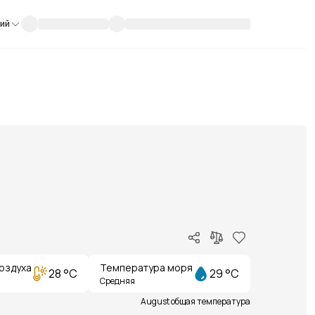
кий
оздуха
Температура моря
28 °C
29 °C
Средняя
August общая температура