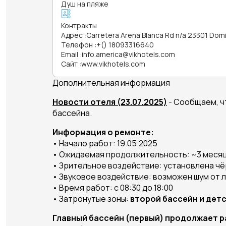
Душ на пляже
Контракты
Адрес
:
Carretera Arena Blanca Rd n/a 23301 Dom
Телефон
:
+() 18093316640
Email
:
info.america@vikhotels.com
Сайт
:
www.vikhotels.com
Дополнительная информация
Новости отеля (23.07.2025)
- Сообщаем, ч
бассейна.
Информация о ремонте:
• Начало работ: 19.05.2025
• Ожидаемая продолжительность: ~3 меся
• Зрительное воздействие: установлена чё
• Звуковое воздействие: возможен шум от 
• Время работ: с 08:30 до 18:00
• Затронутые зоны:
второй бассейн и дет
Главный бассейн (первый) продолжает р