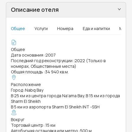
Описание отеля
Общее
Услуги
Номера
Еда и напитки
MICE
Общее
Дата основания
:
2007
Последний год реконструкции
:
2022 (Только в
номерах, Общественные места)
Общая площадь
:
34 940 кв.м.
Расположение
Город
:
Nabq Bay
В 25 км из центра города Na'ama Bay. В 15 км из города
Sharm El Sheikh
В 5 км из аэропорта Sharm El Sheikh INT -SSH
Вокруг
Торговый центр
:
15 км
Автобусная остановка или метро
:
500 м