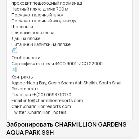
проходит пешеходный променад
Частный пляж, длина 700 м
Песчано-галечный пляж
Песчано-галечный вход в воду
Шезлонги
Пляжные полотенца
Душ на пляже
Питание и напитки на пляже
Особенности
Сертификаты отеля
:
ИСО 9001, ИСО 22000
Контракты
Адрес
:
Nabq Bay, Qesm Sharm Ash Sheikh, South Sinai
Governorate
Телефон
:
+(20) 0693710170
Email
:
info@charmillionresorts.com
Сайт
:
charmillionresorts.com
Twitter
:
Charmillion_hotels
Забронировать CHARMILLION GARDENS
AQUA PARK SSH