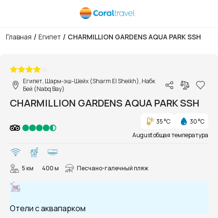
/
/
Главная
Египет
CHARMILLION GARDENS AQUA PARK SSH
1/41
Египет, Шарм-эш-Шейх (Sharm El Sheikh), Набк
Бей (Nabq Bay)
CHARMILLION GARDENS AQUA PARK SSH
35 °C
30 °C
August общая температура
5 км
400 м
Песчано-галечный пляж
Отели с аквапарком