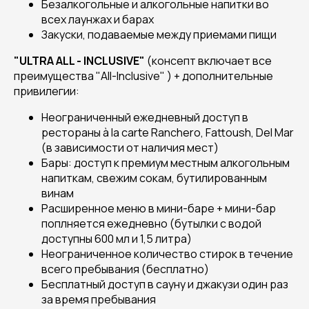
Безалкогольные и алкогольные напитки во
всех лаунжах и барах
Закуски, подаваемые между приемами пищи
"
ULTRA
ALL
-
INCLUSIVE
"
(консепт включает все
преимущества "All-Inclusive" ) + дополнительные
привилегии:
Неограниченный ежедневный доступ в
рестораны à la carte Ranchero, Fattoush, Del Mar
(в зависимости от наличия мест)
Бары: доступ к премиум местным алкогольным
напиткам, свежим сокам, бутилированным
винам
Расширенное меню в мини-баре + мини-бар
поплняется ежедневно (бутылки с водой
доступны 600 мл и 1,5 литра)
Неограниченное количество стирок в течение
всего пребывания (бесплатно)
Бесплатный доступ в сауну и джакузи один раз
за время пребывания