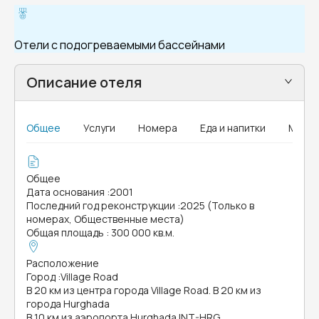
Отели с подогреваемыми бассейнами
Описание отеля
Общее
Услуги
Номера
Еда и напитки
MICE
Общее
Дата основания
:
2001
Последний год реконструкции
:
2025 (Только в
номерах, Общественные места)
Общая площадь
:
300 000 кв.м.
Расположение
Город
:
Village Road
В 20 км из центра города Village Road. В 20 км из
города Hurghada
В 10 км из аэропорта Hurghada INT-HRG