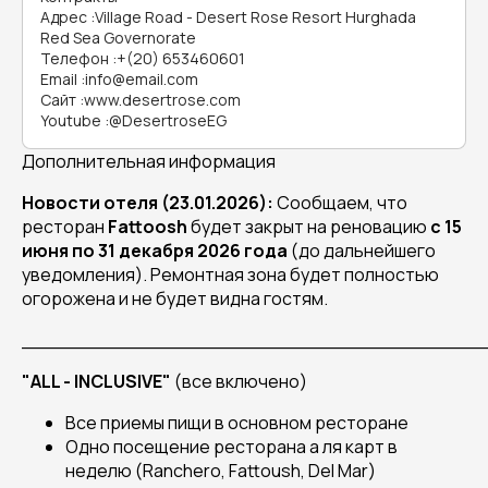
Адрес
:
Village Road - Desert Rose Resort Hurghada
Red Sea Governorate
Телефон
:
+(20) 653460601
Email
:
info@email.com
Сайт
:
www.desertrose.com
Youtube
:
@DesertroseEG
Дополнительная информация
Новости отеля (23.01.2026):
Сообщаем, что
ресторан
Fattoosh
будет закрыт на реновацию
с 15
июня по 31 декабря 2026 года
(до дальнейшего
уведомления). Ремонтная зона будет полностью
огорожена и не будет видна гостям.
______________________________________
"ALL
-
INCLUSIVE"
(все включено)
Все приемы пищи в основном ресторане
Одно посещение ресторана а ля карт в
неделю (Ranchero, Fattoush, Del Mar)