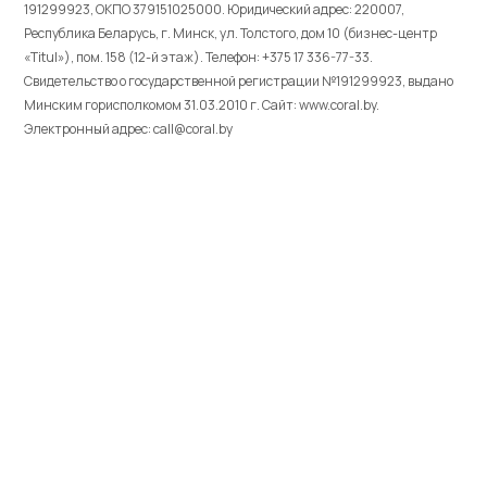
191299923, ОКПО 379151025000. Юридический адрес: 220007,
Республика Беларусь, г. Минск, ул. Толстого, дом 10 (бизнес-центр
«Titul»), пом. 158 (12-й этаж). Телефон: +375 17 336-77-33.
Свидетельство о государственной регистрации №191299923, выдано
Минским горисполкомом 31.03.2010 г. Cайт: www.coral.by.
Электронный адрес: call@coral.by