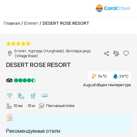
/
/
Главная
Египет
DESERT ROSE RESORT
1/128
Египет, Хургада (Hurghada), Вилледж роуд
(Village Road)
DESERT ROSE RESORT
34 °C
29 °C
August общая температура
10 км
10 м
Песчаный пляж
Рекомендуемые отели