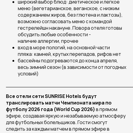
широкий выбор блюд: диетическое и легкое
меню (вегетарианское, веганское, с низким
содержанием жиров, без глютена и лактозы),
возможно согласовать меню с командой
гестрелейшн накануне. Повора отеля готовы
обсудить любые особенности -
наличие аллергии, прочее
вход в море пологий, на основной части
пляжа: камней, крутых перепадов, рифов нет
бассейны подогреваются до конца апреля,
весь зимний сезон (в зависимости от погодных
условий)
______________________________________
Все отели сети SUNRISE Hotels будут
транслировать матчи Чемпионата мира по
футболу 2026 года (World Cup 2026)
в прямом
эфире, создавая яркую и незабываемую атмосферу
для футбольных болельщиков. Гости смогут
следить за каждым матчем в прямом эфире в