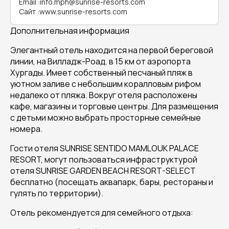
Email
:
info.mph@sunrise-resorts.com
Сайт
:
www.sunrise-resorts.com
Дополнительная информация
Элегантный отель находится на первой береговой
линии, на Вилладж-Роад, в 15 км от аэропорта
Хургады. Имеет собственный песчаный пляж в
уютном заливе с небольшим коралловым рифом
недалеко от пляжа. Вокруг отеля расположены
кафе, магазины и торговые центры. Для размещения
с детьми можно выбрать просторные семейные
номера.
Гости отеля SUNRISE SENTIDO MAMLOUK PALACE
RESORT, могут пользоваться инфраструктурой
отеля SUNRISE GARDEN BEACH RESORT-SELECT
бесплатно (посещать аквапарк, бары, рестораны и
гулять по территории).
Отель рекомендуется для семейного отдыха: