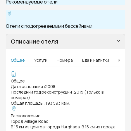
Рекомендуемые отели
Отели с подогреваемыми бассейнами
Описание отеля
Общее
Услуги
Номера
Еда и напитки
MICE
Общее
Дата основания
:
2008
Последний год реконструкции
:
2015 (Только в
номерах)
Общая площадь
:
193 593 кв.м.
Расположение
Город
:
Village Road
В 15 км из центра города Hurghada. В 15 км из города