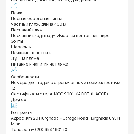
Пляж
Первая береговая линия
Частный пляж, длина 400 м
Песчаный пляж
Песчаный вход в воду, Имеется понтон или пирс
Зонты
Шезлонги
Пляжные полотенца
Душ на пляже
Питание и напитки на пляже
Особенности
Номера для людей с ограниченными возможностями
:
2
Сертификаты отеля
:
ИСО 9001, ХАССП (HACCP),
Другое
Контракты
Адрес
:
Km 20 Hurghada – Safaga Road Hurghada 84511
Mısır
Телефон
:
+(20) 653460140