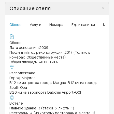
Описание отеля
Общее
Услуги
Номера
Еда и напитки
MICE
Общее
Дата основания
:
2009
Последний год реконструкции
:
2017 (Только в
номерах, Общественные места)
Общая площадь
:
48 000 кв.м.
Расположение
Город
:
Majorda
В 12 км из центра города Margao. В 12 км из города
South Goa
В 20 км из аэропорта Dabolim Airport-GOI
В отеле
Главное Здание: 3 (этажи: 3, лифты: 1)
Рестораны: 4 (из которых рестораны a la carte: 1)