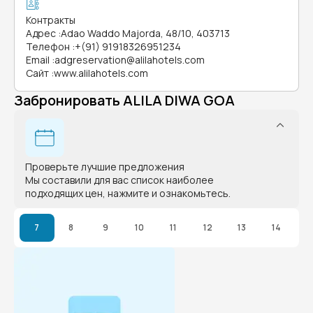
Контракты
Адрес
:
Adao Waddo Majorda, 48/10, 403713
Телефон
:
+(91) 91918326951234
Email
:
adgreservation@alilahotels.com
Сайт
:
www.alilahotels.com
Забронировать ALILA DIWA GOA
Проверьте лучшие предложения
Мы составили для вас список наиболее
подходящих цен, нажмите и ознакомьтесь.
7
8
9
10
11
12
13
14