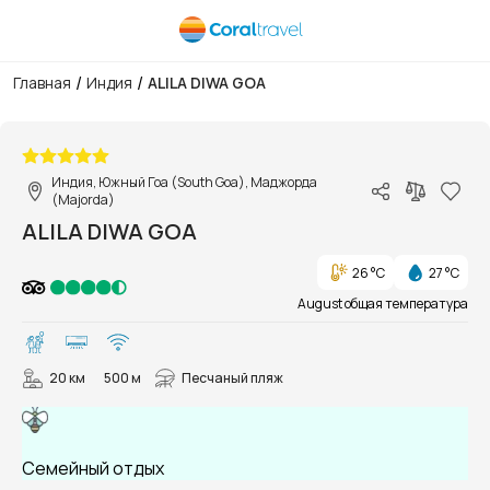
/
/
Главная
Индия
ALILA DIWA GOA
1/33
Индия, Южный Гоа (South Goa), Маджорда
(Majorda)
ALILA DIWA GOA
26 °C
27 °C
August общая температура
20 км
500 м
Песчаный пляж
Семейный отдых