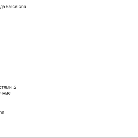
ода Barcelona
стями
:
2
ичные
na