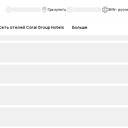
Где купить
BYN
-
русс
Сеть отелей Coral Group Hotels
Больше