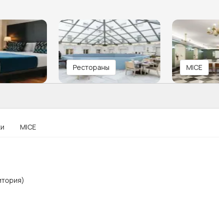
Рестораны
MICE
ки
MICE
итория)