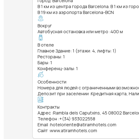
Город
:
Barcelona
В 1 км из центра города Barcelona. В 1 км из гор
В 19 км из аэропорта Barcelona-BCN
Вокруг
Автобусная остановка или метро
:
400 м
В отеле
Главное Здание: 1 (этажи: 4, лифты: 1)
Рестораны: 1
Бары: 1
Конференц-залы: 1
Особенности
Номера для людей с ограниченными возможно
Депозит при заселении
:
Кредитная карта, Нал
Контракты
Адрес
:
Rambla dels Caputxins, 45 08002 Barcelo
Телефон
:
+(34) 933022558
Email
:
hoteloriente@atiramhotels.com
Сайт
:
www.atiramhotels.com