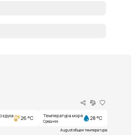
оздуха
Температура моря
26 °C
28 °C
Средняя
August общая температура