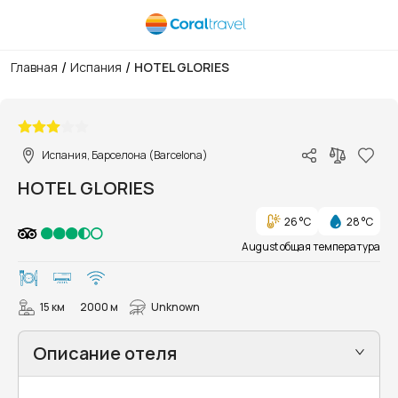
/
/
Главная
Испания
HOTEL GLORIES
1/13
Испания, Барселона (Barcelona)
HOTEL GLORIES
26 °C
28 °C
August общая температура
15 км
2000 м
Unknown
Описание отеля