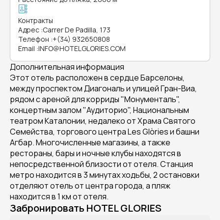
Контракты
Адрес
:
Carrer De Padilla, 173
Телефон
:
+(34) 932650808
Email
:
INFO@HOTELGLORIES.COM
Дополнительная информация
Этот отель расположен в сердце Барселоны,
между проспектом Диагональ и улицей Гран-Виа,
рядом с ареной для корриды "Монументаль",
концертным залом "Аудиторио", Национальным
театром Каталонии, недалеко от Храма Святого
Семейства, торгового центра Les Glòries и башни
Агбар. Многочисленные магазины, а также
рестораны, бары и ночные клубы находятся в
непосредственной близости от отеля. Станция
метро находится в 3 минутах ходьбы, 2 остановки
отделяют отель от центра города, а пляж
находится в 1 км от отеля.
Забронировать HOTEL GLORIES