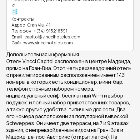
:
2
Контракты
Адрес
:
Gran Via, 41
Телефон
:
+(34) 915218391
Email
:
capitol@vinccihoteles.com
Сайт
:
www.vinccihoteles.com
Дополнительная информация
Отель Vincci Capitol расположен в центре Мадрида,
прямо на Гран-Виа. Этот четырехзвездочный отель
с привилегированным расположением имеет 143
номера, в которых есть кондиционер, мини-бар,
телефон с прямым набором номера,
индивидуальный сейф, бесплатный Wi-Fi и выбор
подушек. и полный набор приветственных товаров,
а также другие удобства, типичные для сети. Два
его номера расположены за популярной вывеской
Schweppes. Он имеет две террасы, на 7 и 9 этажах
здания, с непревзойденным видом на Гран-Виа и
Мадрид-де-лос-Австрияс (открыт летом). На