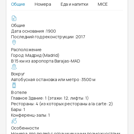
Общие
Номера
Еда и напитки
MICE
Общие
Дата основания
:
1900
Последний год реконструкции
:
2017
Расположение
Город
:
Мадрид (Madrid)
В 15 км из аэропорта Barajas-MAD
Вокруг
Автобусная остановка или метро
:
3500 м
В отеле
Главное Здание: 1 (этажи: 12, лифты: 1)
Рестораны: 4 (из которых рестораны a la carte: 2)
Бары: 1
Конференц-залы: 1
Особенности
Номера для людей с ограниченными возможностями