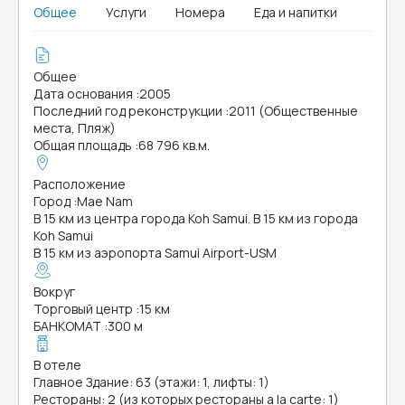
Общее
Услуги
Номера
Еда и напитки
Общее
Дата основания
:
2005
Последний год реконструкции
:
2011 (Общественные
места, Пляж)
Общая площадь
:
68 796 кв.м.
Расположение
Город
:
Mae Nam
В 15 км из центра города Koh Samui. В 15 км из города
Koh Samui
В 15 км из аэропорта Samui Airport-USM
Вокруг
Торговый центр
:
15 км
БАНКОМАТ
:
300 м
В отеле
Главное Здание: 63 (этажи: 1, лифты: 1)
Рестораны: 2 (из которых рестораны a la carte: 1)