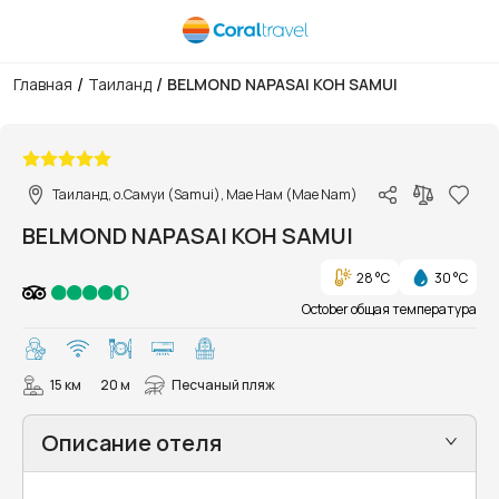
/
/
Главная
Таиланд
BELMOND NAPASAI KOH SAMUI
1/30
Таиланд, о.Самуи (Samui), Мае Нам (Mae Nam)
BELMOND NAPASAI KOH SAMUI
28 °C
30 °C
October общая температура
15 км
20 м
Песчаный пляж
Описание отеля