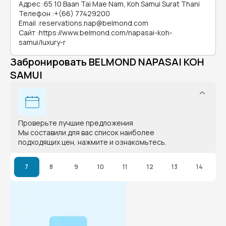
Адрес
:
65 10 Baan Tai Mae Nam, Koh Samui Surat Thani
Телефон
:
+(66) 77429200
Email
:
reservations.nap@belmond.com
Сайт
:
https://www.belmond.com/napasai-koh-
samui/luxury-r
Забронировать BELMOND NAPASAI KOH
SAMUI
Проверьте лучшие предложения
Мы составили для вас список наиболее
подходящих цен, нажмите и ознакомьтесь.
7
8
9
10
11
12
13
14