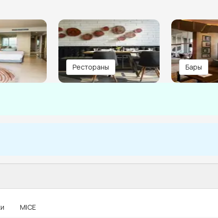
Рестораны
Бары
ки
MICE