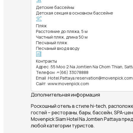
Детские бассейны
Детская секция в основном бассейне
Пляж
Расстояние до пляжа, 5 м
Частный пляж, длина 50 м
Песчаный пляж
Песчаный вход в воду
Контракты
Адрес
:
55 Moo 2 Na Jomtien Na Chom Thian, Satta
Телефон
:
+(66) 33078888
Email
:
Hotel.Pattaya.reservation@movenpick.com
Сайт
:
www.movenpick.com
Дополнительная информация
Роскошный отель в стиле hi-tech, располож
гостей – рестораны, бары, бассейн, SPA-це
Movenpick Siam Hotel Na Jomtien Pattaya
пред
любой категории туристов.