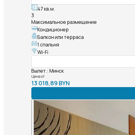
47 кв.м.
3
Максимальное размещение
Кондиционер
Балкон или терраса
1 спальня
Wi-Fi
Вылет.
:
Минск
Цена от
13 018,89 BYN