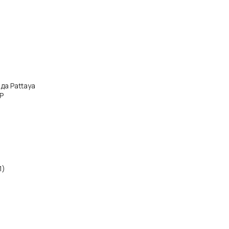
ода Pattaya
P
1)