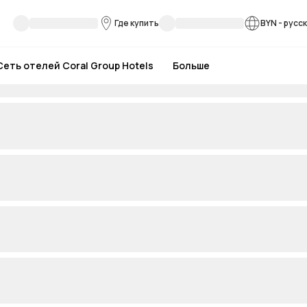
Где купить
BYN
-
русс
Сеть отелей Coral Group Hotels
Больше