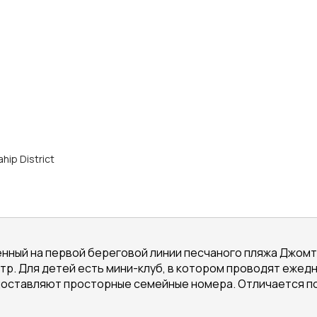
hip District
енный на первой береговой линии песчаного пляжа Джомть
нтр. Для детей есть мини-клуб, в котором проводят еже
оставляют просторные семейные номера. Отличается по