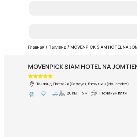
/
/
Главная
Таиланд
MOVENPICK SIAM HOTEL NA JO
MOVENPICK SIAM HOTEL NA JOMTIE
Таиланд, Паттайя (Pattaya), Джомтьен (Na Jomtien)
26 км
5 м
Песчаный пляж