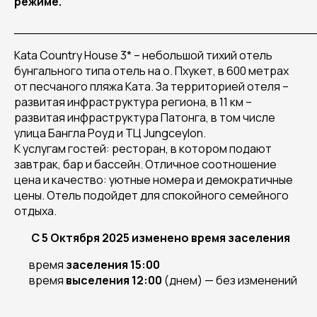
режиме.
______________________________________
Kata Country House 3* – небольшой тихий отель
бунгального типа отель на о. Пхукет, в 600 метрах
от песчаного пляжа Ката. За территорией отеля –
развитая инфраструктура региона, в 11 км –
развитая инфраструктура Патонга, в том числе
улица Бангла Роуд и ТЦ Jungceylon.
К услугам гостей: ресторан, в котором подают
завтрак, бар и бассейн. Отличное соотношение
цена и качество: уютные номера и демократичные
цены. Отель подойдет для спокойного семейного
отдыха.
С 5 Октября 2025 изменено время заселения
время
заселения 15:00
время
выселения 12:00
(днем) — без изменений