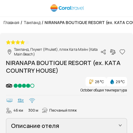
/
/
Главная
Таиланд
NIRANAPA BOUTIQUE RESORT (ex. KATA C
1/31
Таиланд, Пхукет (Phuket), пляж Ката Мэйн (Kata
Main Beach)
NIRANAPA BOUTIQUE RESORT (ex. KATA
COUNTRY HOUSE)
28 °C
29 °C
October общая температура
46 км
300 м
Песчаный пляж
Описание отеля