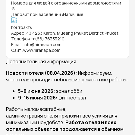
Номера для людей с ограниченными возможностями
:
5
Депозит при заселении
:
Наличные
Контракты
Адрес
:
43 4233 Karon, Mueang Phuket District Phuket
Телефон
:
+(66) 76333210
Email
:
info@niranapa.com
Сайт
:
www.niranapa.com
Дополнительная информация
Новости отеля (08.04.2026):
Информируем,
что отель проводит небольшие ремонтные работы:
5–8 июня 2026:
зона лобби
9–16 июня 2026:
фитнес-зал
Работы маломасштабные,
администрация отеля приложит все усилия для
минимизации неудобств.
Работа отеля и всех
остальных объектов продолжается в обычном