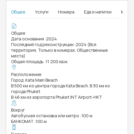
Общее
Услуги
Номера
Еда и напитки
MICE
Общее
Дата основания
:
2024
Последний год реконструкции
:
2024 (Вся
территория, Только в номерах, Общественные
места)
Общая площадь
:
11 200 кв.м.
Расположение
Город
:
Kata Main Beach
В 500 км из центра города Kata Beach. В 30 км из
города Phuket
В 46 км из аэропорта Phuket INT Airport-HKT
Вокруг
Автобусная остановка или метро
:
100 м
БАНКОМАТ
:
100 м