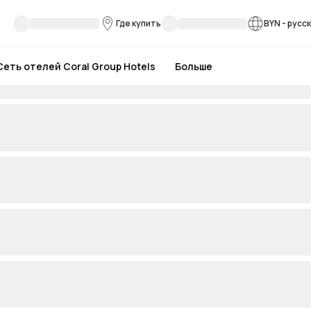
Где купить
BYN
-
русс
Сеть отелей Coral Group Hotels
Больше