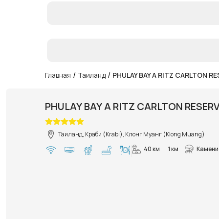
/
/
Главная
Таиланд
PHULAY BAY A RITZ CARLTON R
PHULAY BAY A RITZ CARLTON RESER
Таиланд, Краби (Krabi), Клонг Муанг (Klong Muang)
40 км
1 км
Камени