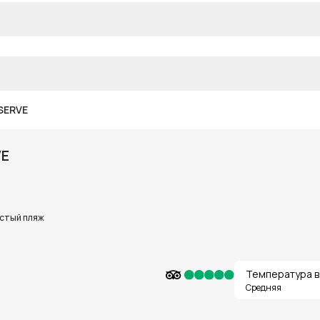
ESERVE
VE
стый пляж
Температура в
Средняя