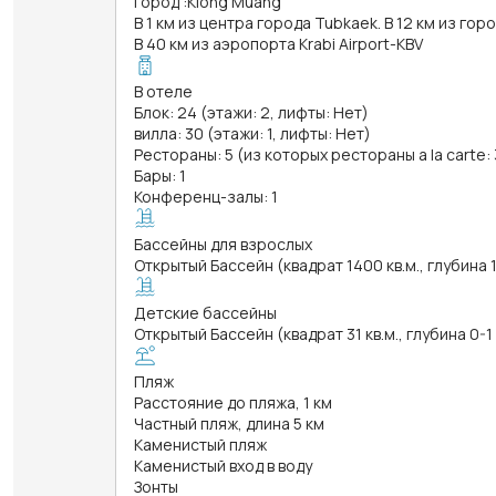
Город
:
Klong Muang
В 1 км из центра города Tubkaek. В 12 км из горо
В 40 км из аэропорта Krabi Airport-KBV
В отеле
Блок: 24 (этажи: 2, лифты: Нет)
вилла: 30 (этажи: 1, лифты: Нет)
Рестораны: 5 (из которых рестораны a la carte: 
Бары: 1
Конференц-залы: 1
Бассейны для взрослых
Открытый Бассейн (квадрат 1400 кв.м., глубина 
Детские бассейны
Открытый Бассейн (квадрат 31 кв.м., глубина 0-1
Пляж
Расстояние до пляжа, 1 км
Частный пляж, длина 5 км
Каменистый пляж
Каменистый вход в воду
Зонты