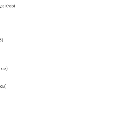
да Krabi
3)
1 см)
 см)