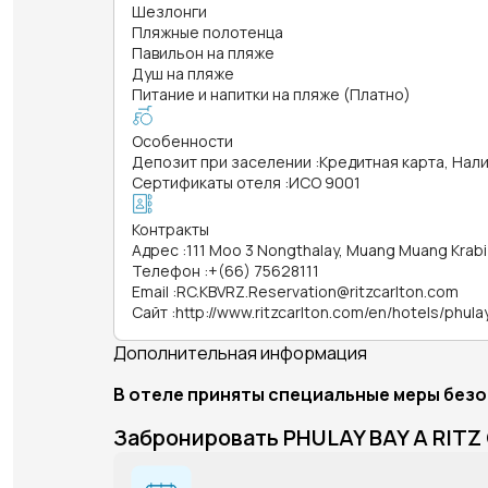
Шезлонги
Пляжные полотенца
Павильон на пляже
Душ на пляже
Питание и напитки на пляже (Платно)
Особенности
Депозит при заселении
:
Кредитная карта, Нал
Сертификаты отеля
:
ИСО 9001
Контракты
Адрес
:
111 Moo 3 Nongthalay, Muang Muang Krabi
Телефон
:
+(66) 75628111
Email
:
RC.KBVRZ.Reservation@ritzcarlton.com
Сайт
:
http://www.ritzcarlton.com/en/hotels/phula
Дополнительная информация
В отеле приняты специальные меры безо
Забронировать PHULAY BAY A RIT