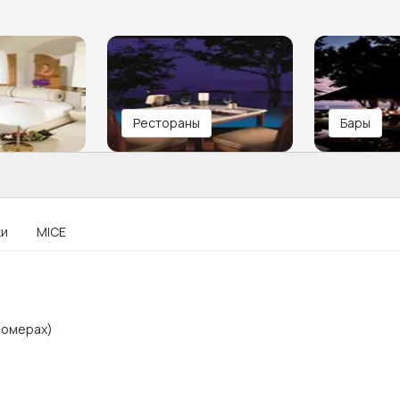
Рестораны
Бары
ки
MICE
номерах)