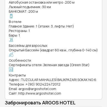
Автобусная остановка или метро
:
200 м
Лыжный подъемник
:
30 км
БАНКОМАТ
:
200 м
В отеле
Главное Здание: 1 (этажи: 3, лифты: Нет)
Рестораны: 1
Бары: 1
Бассейны для взрослых
Открытый Бассейн (квадрат 60 кв.м., глубина 0-140 см)
Особенности
Сертификаты отеля
:
Зеленая звезда (Green Star)
Контракты
Адрес
:
TUZCULAR MAHALLESİ BALIKPAZARI SOKAK NO:6
Телефон
:
+(90) 902422472012
Email
:
argos@argoshotel.com
Сайт
:
http://www.argoshotel.com
Забронировать ARGOS HOTEL