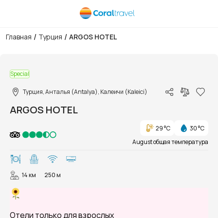
/
/
Главная
Турция
ARGOS HOTEL
1/36
Special
Турция, Анталья (Antalya), Калеичи (Kaleici)
ARGOS HOTEL
29 °C
30 °C
August общая температура
14 км
250 м
Отели только для взрослых