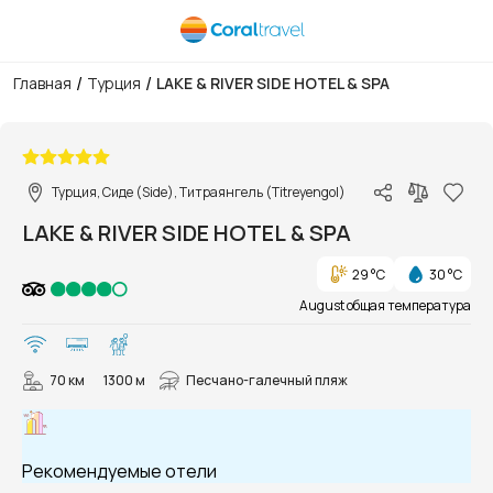
/
/
Главная
Турция
LAKE & RIVER SIDE HOTEL & SPA
1/57
Турция, Сиде (Side), Титраянгель (Titreyengol)
LAKE & RIVER SIDE HOTEL & SPA
29 °C
30 °C
August общая температура
70 км
1300 м
Песчано-галечный пляж
Рекомендуемые отели