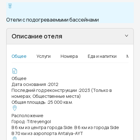
Отели с подогреваемыми бассейнами
Описание отеля
Общее
Услуги
Номера
Еда и напитки
MICE
Общее
Дата основания
:
2012
Последний год реконструкции
:
2023 (Только в
номерах, Общественные места)
Общая площадь
:
25 000 кв.м.
Расположение
Город
:
Titreyengol
В 6 км из центра города Side. В 6 км из города Side
В 70 км из аэропорта Antalya-AYT