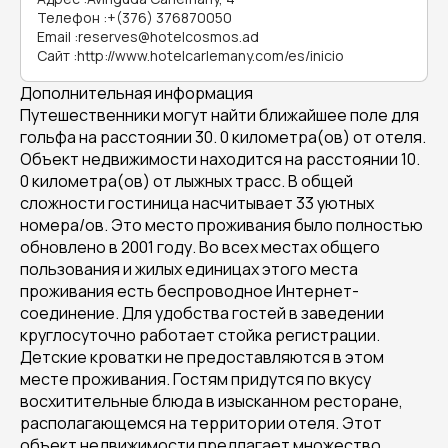
Телефон
:
+(376) 376870050
Email
:
reserves@hotelcosmos.ad
Сайт
:
http://www.hotelcarlemany.com/es/inicio
Дополнительная информация
Путешественники могут найти ближайшее поле для
гольфа на расстоянии 30. 0 километра(ов) от отеля.
Объект недвижимости находится на расстоянии 10.
0 километра(ов) от лыжных трасс. В общей
сложности гостиница насчитывает 33 уютных
номера/ов. Это место проживания было полностью
обновлено в 2001 году. Во всех местах общего
пользования и жилых единицах этого места
проживания есть беспроводное Интернет-
соединение. Для удобства гостей в заведении
круглосуточно работает стойка регистрации.
Детские кроватки не предоставляются в этом
месте проживания. Гостям придутся по вкусу
восхитительные блюда в изысканном ресторане,
располагающемся на территории отеля. Этот
объект недвижимости предлагает множество