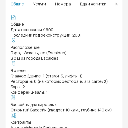
Общие
Услуги
Номера
Еда и напитки
Мыши
Общие
Дата основания
:
1900
Последний год реконструкции
:
2001
Расположение
Город
:
Эскальдес (Escaldes)
В 0 м из города Escaldes
В отеле
Главное Здание: 1 (этажи: 3, лифты: 1)
Рестораны: 6 (из которых рестораны a la carte: 2)
Бары: 2
Конференц-залы: 1
Бассейны для взрослых
Открытый Бассейн (квадрат 10 кв.м., глубина 140 см)
Контракты
Адрес
:
Avinguda Carlemany, 4