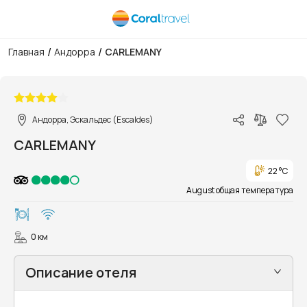
/
/
Главная
Андорра
CARLEMANY
1/30
Андорра, Эскальдес (Escaldes)
CARLEMANY
22 °C
August общая температура
0 км
Описание отеля