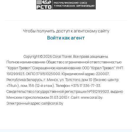
Чтобы получить доступ к агентскому сайту
Войти как агент
Copyright © 2026 Coral Travel. Все права защищены.
Полное наименование: Общество с ограниченной ответственностью
"Корал Тревел". Сокращенное наименование: ООО "Корал Тревел". УНП
191299923, ОКПО 379151025000. Юридический адрес: 220007,
Республика Беларусь, г. Минск, ул. Толстого, дом 10 (бизнес-центр
«Titul»), пом. 158 (12-й этаж). Телефон: +375 17 336-77-33.
Свидетельство о государственной регистрации №191299923, выдано
Минским горисполкомом 31.03.2010 г. Cайт: www.coral.by.
Электронный адрес: call@coral.by