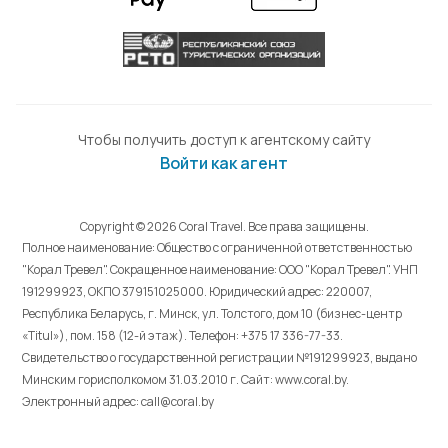
Чтобы получить доступ к агентскому сайту
Войти как агент
Copyright © 2026 Coral Travel. Все права защищены.
Полное наименование: Общество с ограниченной ответственностью
"Корал Тревел". Сокращенное наименование: ООО "Корал Тревел". УНП
191299923, ОКПО 379151025000. Юридический адрес: 220007,
Республика Беларусь, г. Минск, ул. Толстого, дом 10 (бизнес-центр
«Titul»), пом. 158 (12-й этаж). Телефон: +375 17 336-77-33.
Свидетельство о государственной регистрации №191299923, выдано
Минским горисполкомом 31.03.2010 г. Cайт: www.coral.by.
Электронный адрес: call@coral.by