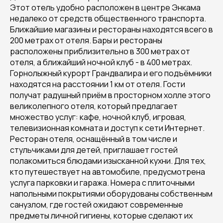
Этот отель удобно расположен в центре Энкама
недалеко от средств общественного транспорта.
Ближайшие магазины и рестораны находятся всего в
200 метрах от отеля. Бары и рестораны
расположены приблизительно в 300 метрах от
отеля, а ближайший ночной клуб - в 400 метрах.
Горнолыжный курорт Грандвалира и его подъёмники
находятся на расстоянии 1 км от отеля. Гости
получат радушный приём в просторном холле этого
великолепного отеля, который предлагает
множество услуг: кафе, ночной клуб, игровая,
телевизионная комната и доступ к сети Интернет.
Ресторан отеля, оснащённый в том числе и
стульчиками для детей, приглашает гостей
полакомиться блюдами изысканной кухни. Для тех,
кто путешествует на автомобиле, предусмотрена
услуга парковки и гаража. Номера с плиточными
напольными покрытиями оборудованы собственным
санузлом, где гостей ожидают современные
предметы личной гигиены, которые сделают их