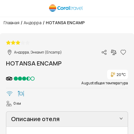
/
/
Главная
Андорра
HOTANSA ENCAMP
1/21
Андорра, Энкамп (Encamp)
HOTANSA ENCAMP
20 °C
August общая температура
0 км
Описание отеля