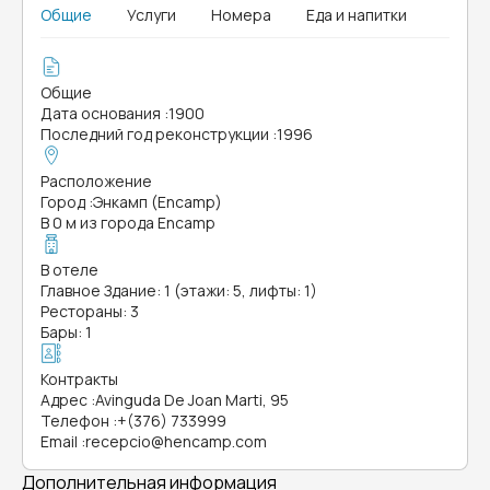
Общие
Услуги
Номера
Еда и напитки
Общие
Дата основания
:
1900
Последний год реконструкции
:
1996
Расположение
Город
:
Энкамп (Encamp)
В 0 м из города Encamp
В отеле
Главное Здание: 1 (этажи: 5, лифты: 1)
Рестораны: 3
Бары: 1
Контракты
Адрес
:
Avinguda De Joan Marti, 95
Телефон
:
+(376) 733999
Email
:
recepcio@hencamp.com
Дополнительная информация