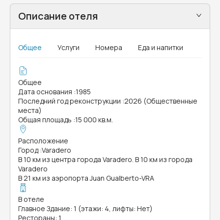
Описание отеля
Общее
Услуги
Номера
Еда и напитки
Общее
Дата основания
:
1985
Последний год реконструкции
:
2026 (Общественные
места)
Общая площадь
:
15 000 кв.м.
Расположение
Город
:
Varadero
В 10 км из центра города Varadero. В 10 км из города
Varadero
В 21 км из аэропорта Juan Gualberto-VRA
В отеле
Главное Здание: 1 (этажи: 4, лифты: Нет)
Рестораны: 1