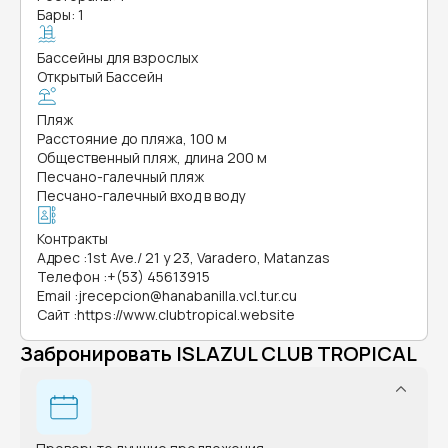
Бары: 1
Бассейны для взрослых
Открытый Бассейн
Пляж
Расстояние до пляжа, 100 м
Общественный пляж, длина 200 м
Песчано-галечный пляж
Песчано-галечный вход в воду
Контракты
Адрес
:
1st Ave./ 21 y 23, Varadero, Matanzas
Телефон
:
+(53) 45613915
Email
:
jrecepcion@hanabanilla.vcl.tur.cu
Сайт
:
https://www.clubtropical.website
Забронировать ISLAZUL CLUB TROPICAL