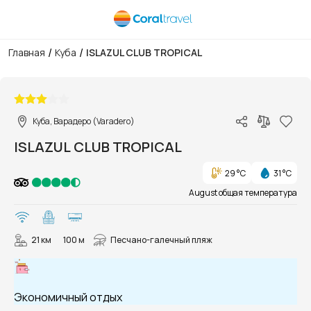
/
/
Главная
Куба
ISLAZUL CLUB TROPICAL
1/21
Куба, Варадеро (Varadero)
ISLAZUL CLUB TROPICAL
29 °C
31 °C
August общая температура
21 км
100 м
Песчано-галечный пляж
Экономичный отдых