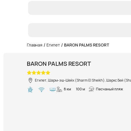
/
/
Главная
Египет
BARON PALMS RESORT
BARON PALMS RESORT
Египет, Шарм-эш-Шейх (Sharm El Sheikh), Шаркс Бей (Sh
8 км
100 м
Песчаный пляж