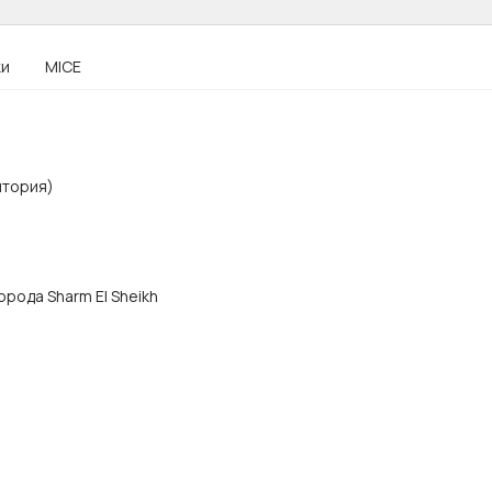
ки
MICE
итория)
города Sharm El Sheikh