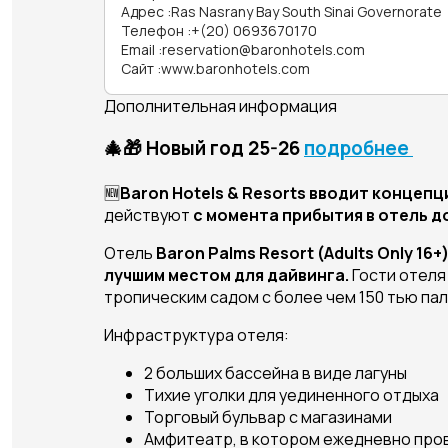
Адрес
:
Ras Nasrany Bay South Sinai Governorate
Телефон
:
+(20) 0693670170
Email
:
reservation@baronhotels.com
Сайт
:
www.baronhotels.com
Дополнительная информация
🎄🎁 Новый год 25-26
подробнее
🆕
Baron Hotels & Resorts вводит концепци
действуют
с момента прибытия в отель 
Отель
Baron
Palms Resort (Adults
Only 16+
лучшим местом для дайвинга.
Гости отеля
тропическим садом с более чем 150 тью па
Инфраструктура отеля:
2 больших бассейна в виде лагуны
Тихие уголки для уединенного отдыха
Торговый бульвар с магазинами
Амфитеатр, в котором ежедневно про