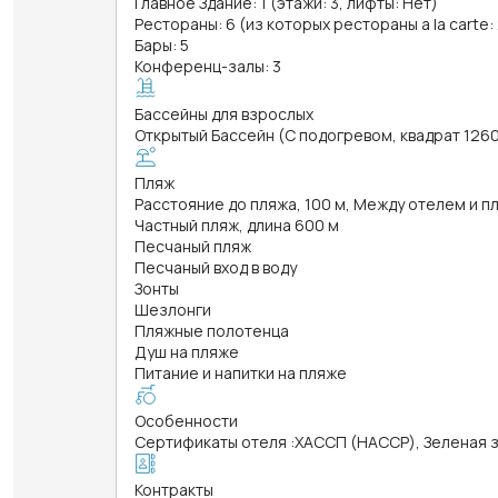
Главное Здание: 1 (этажи: 3, лифты: Нет)
Рестораны: 6 (из которых рестораны a la carte:
Бары: 5
Конференц-залы: 3
Бассейны для взрослых
Открытый Бассейн (С подогревом, квадрат 1260 
Пляж
Расстояние до пляжа, 100 м, Между отелем и
Частный пляж, длина 600 м
Песчаный пляж
Песчаный вход в воду
Зонты
Шезлонги
Пляжные полотенца
Душ на пляже
Питание и напитки на пляже
Особенности
Сертификаты отеля
:
ХАССП (HACCP), Зеленая з
Контракты