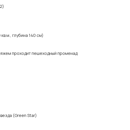
 2)
кв.м., глубина 140 см)
 пляжем проходит пешеходный променад
везда (Green Star)