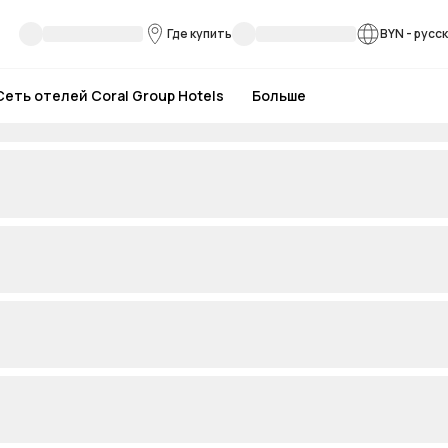
Где купить
BYN
-
русс
Сеть отелей Coral Group Hotels
Больше