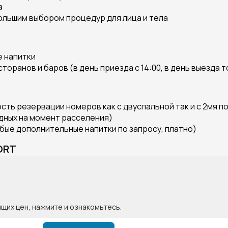
а
ольшим выбором процедур для лица и тела
е напитки
торанов и баров (в день приезда с 14:00, в день выезда 
сть резервации номеров как с двуспальной так и с 2мя
одных на момент расселения)
бые дополнительные напитки по запросу, платно)
ORT
ящих цен, нажмите и ознакомьтесь.