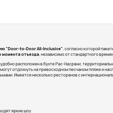
ю "Door-to-Door All-Inclusive"
, согласно которой пакеты P
до момента отъезда
, независимо от стандартного време
)
удобно расположен в бухте Рас-Насрани, территориально
 могут отдохнуть на превосходном песчаном пляже и нас
льмами. Имеется несколько ресторанов с интернациональ
водят яркие шоу