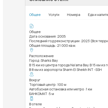
Общее
Услуги
Номера
Еда и напит
Общее
Дата основания
:
2005
Последний год реконструкции
:
2023 (Вся терр
Общая площадь
:
21 000 кв.м.
Расположение
Город
:
Sharks Bay
В 15 км из центра города Na'ama Bay. В 15 км из 
В 8 км из аэропорта Sharm El Sheikh INT -SSH
Вокруг
Торговый центр
:
100 м
Автобусная остановка или метро
:
1 км
БАНКОМАТ
:
5 м
В отеле