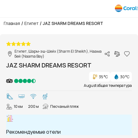
/
/
Главная
Египет
JAZ SHARM DREAMS RESORT
1/43
Египет, Шарм-эш-Шейх (Sharm El Sheikh), Наама
Бей (Naama Bay)
JAZ SHARM DREAMS RESORT
35 °C
30 °C
August общая температура
10 км
200 м
Песчаный пляж
Рекомендуемые отели