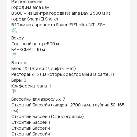
Расположение
Город
:
Na'ama Bay
В 500 м из центра города Na'ama Bay. В 500 м из
города Sharm El Sheikh
В 10 км из аэропорта Sharm El Sheikh INT -SSH
Вокруг
Торговый центр
:
500 м
БАНКОМАТ
:
10 м
В отеле
Блок: 22 (этажи: 2, лифты: Нет)
Рестораны: 3 (из которых рестораны a la carte: 1)
Бары: 3
Конференц-залы: 1
Бассейны для взрослых: 7
Открытый Бассейн (квадрат 2700 кв.м., глубина 30-165
см)
Открытый Бассейн (С подогревом)
Открытый Бассейн
Открытый Бассейн
Открытый Бассейн