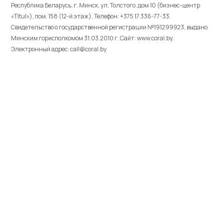
Республика Беларусь, г. Минск, ул. Толстого, дом 10 (бизнес-центр
«Titul»), пом. 158 (12-й этаж). Телефон: +375 17 336-77-33.
Свидетельство о государственной регистрации №191299923, выдано
Минским горисполкомом 31.03.2010 г. Cайт: www.coral.by.
Электронный адрес: call@coral.by