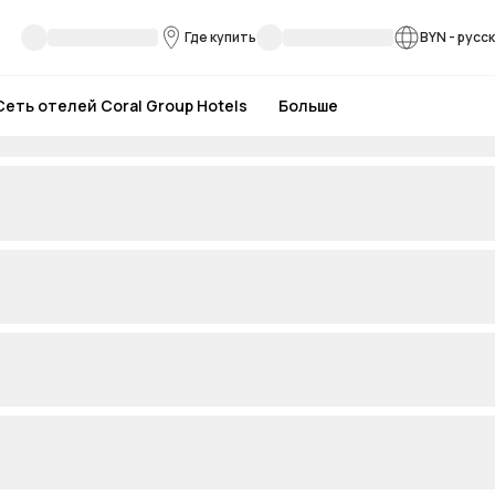
Где купить
BYN
-
русс
Сеть отелей Coral Group Hotels
Больше