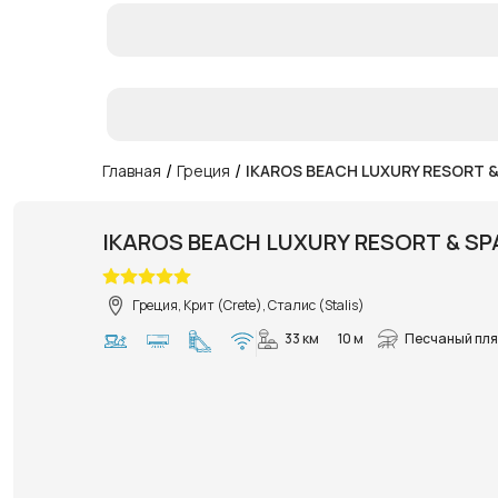
/
/
Главная
Греция
IKAROS BEACH LUXURY RESORT &
IKAROS BEACH LUXURY RESORT & SP
Греция, Крит (Crete), Сталис (Stalis)
33 км
10 м
Песчаный пл