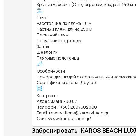
Крытый Бассейн (С подогревом, квадрат 140 кв.м
Пляж
Расстояние до пляжа, 10 м
Частный пляж, длина 250 м
Песчаный пляж
Песчаный вход в воду
Зонты
Шезлонги
Пляжные полотенца
Особенности
Номера для людей с ограниченными возможно
Сертификаты отеля
:
Другое
Контракты
Адрес
:
Malia 700 07
Телефон
:
+(30) 2897502900
Email
:
reservations@ikarosvillage.gr
Сайт
:
www.ikarosvillage.gr/
Забронировать IKAROS BEACH LUX