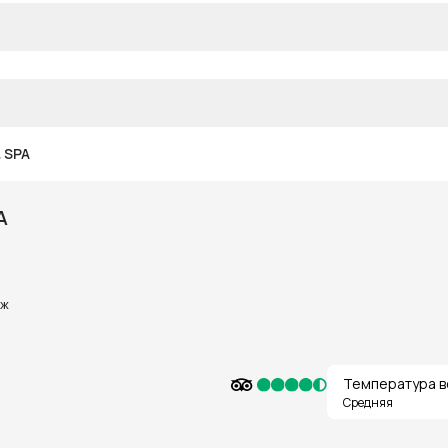
 SPA
A
яж
Температура в
Средняя