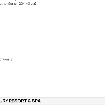
., глубина 120-140 см)
стями
:
2
URY RESORT & SPA