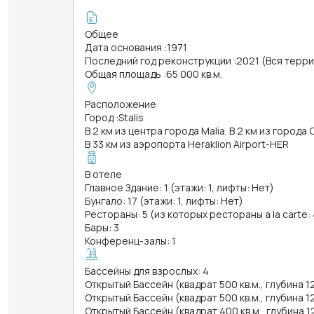
Общее
Дата основания
:
1971
Последний год реконструкции
:
2021 (Вся терр
Общая площадь
:
65 000 кв.м.
Расположение
Город
:
Stalis
В 2 км из центра города Malia. В 2 км из города 
В 33 км из аэропорта Heraklion Airport-HER
В отеле
Главное Здание: 1 (этажи: 1, лифты: Нет)
Бунгало: 17 (этажи: 1, лифты: Нет)
Рестораны: 5 (из которых рестораны a la carte: 
Бары: 3
Конференц-залы: 1
Бассейны для взрослых: 4
Открытый Бассейн (квадрат 500 кв.м., глубина 1
Открытый Бассейн (квадрат 500 кв.м., глубина 1
Открытый Бассейн (квадрат 400 кв.м., глубина 1