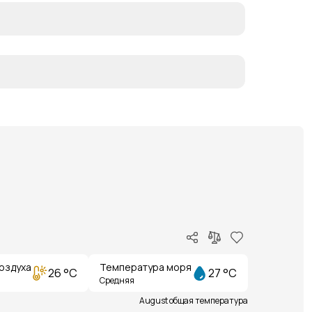
оздуха
Температура моря
26 °C
27 °C
Средняя
August общая температура