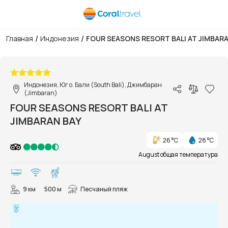
/
/
Главная
Индонезия
FOUR SEASONS RESORT BALI AT JIMBARA
1/49
Индонезия, Юг о. Бали (South Bali), Джимбаран
(Jimbaran)
FOUR SEASONS RESORT BALI AT
JIMBARAN BAY
26 °C
28 °C
August общая температура
9 км
500 м
Песчаный пляж