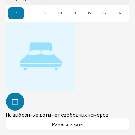
7
8
9
10
11
12
13
14
На выбранные даты нет свободных номеров
Изменить даты