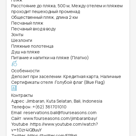
Расстояние до пляжа, 500 м, Между отелем и пляжем
проходит пешеходный променад
Общественный пляж, длина 2 км
Песчаный пляж
Песчаный вход в воду
Зонты
Шезлонги
Пляжные полотенца
Душ на пляже
Питание и напитки на пляже (Платно)
Особенности
Депозит при заселении
:
Кредитная карта, Наличные
Сертификаты отеля
:
Голубой флаг (Blue Flag)
Контракты
Адрес
:
Jimbaran, Kuta Selatan, Bali, Indonesia
Телефон
:
+(62) 361701010
Email
:
reservations.bali@fourseasons.com
Сайт
:
www.fourseasons.com/jimbaranbay/
Youtube
:
https://www.youtube.com/watch?
v=tGzr4iQBuuY
Twitter
:
https://twitter.com/FSBali