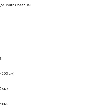
ода South Coast Bali
1)
0-200 см)
0 см)
ичные