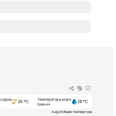
оздуха
Температура моря
26 °C
28 °C
Средняя
August общая температура