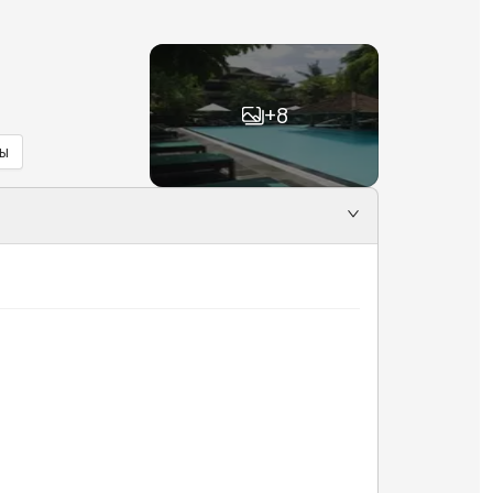
+
8
ы