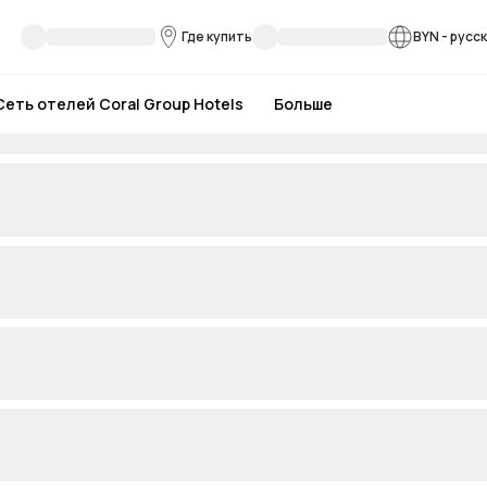
Где купить
BYN
-
русс
Сеть отелей Coral Group Hotels
Больше