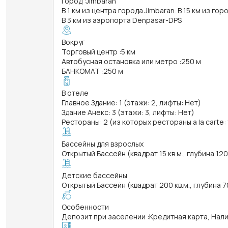
Город
:
Jimbaran
В 1 км из центра города Jimbaran. В 15 км из гор
В 3 км из аэропорта Denpasar-DPS
Вокруг
Торговый центр
:
5 км
Автобусная остановка или метро
:
250 м
БАНКОМАТ
:
250 м
В отеле
Главное Здание: 1 (этажи: 2, лифты: Нет)
Здание Анекс: 3 (этажи: 3, лифты: Нет)
Рестораны: 2 (из которых рестораны a la carte: 
Бассейны для взрослых
Открытый Бассейн (квадрат 15 кв.м., глубина 12
Детские бассейны
Открытый Бассейн (квадрат 200 кв.м., глубина 7
Особенности
Депозит при заселении
:
Кредитная карта, Нал