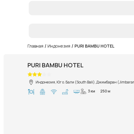
/
/
Главная
Индонезия
PURI BAMBU HOTEL
PURI BAMBU HOTEL
Индонезия, Юг о. Бали (South Bali), Джимбаран (Jimbara
3 км
250 м