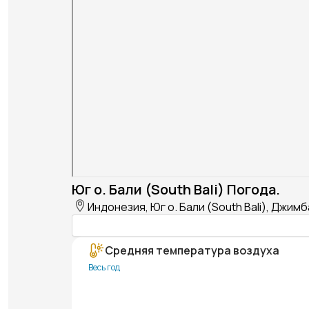
Юг о. Бали (South Bali) Погода.
Индонезия, Юг о. Бали (South Bali), Джим
Средняя температура воздуха
Весь год