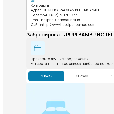
Контракты
Адрес
:
JL. PENGERACIKAN KEDONGANAN
Телефон
:
+(62) 361701377
Email
:
balipbh@indosat.net.id
Сайт
:
httlp://www.hotelpuribambu.com
Забронировать PURI BAMBU HOTEL
Проверьте лучшие предложения
Мы составили для вас список наиболее подход
7 Ночей
8 Ночей
9