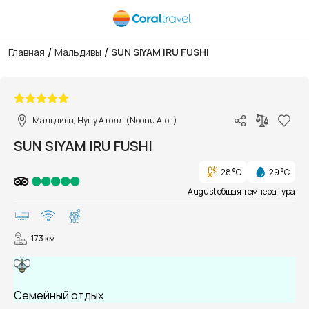
/
/
Главная
Мальдивы
SUN SIYAM IRU FUSHI
1/102
Мальдивы, Нуну Атолл (Noonu Atoll)
SUN SIYAM IRU FUSHI
28 °C
29 °C
August общая температура
173 км
Семейный отдых