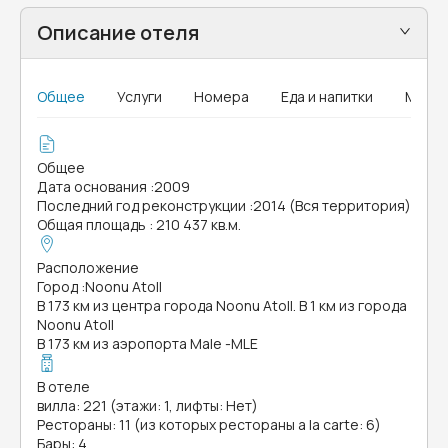
Описание отеля
Общее
Услуги
Номера
Еда и напитки
MICE
Общее
Дата основания
:
2009
Последний год реконструкции
:
2014 (Вся территория)
Общая площадь
:
210 437 кв.м.
Расположение
Город
:
Noonu Atoll
В 173 км из центра города Noonu Atoll. В 1 км из города
Noonu Atoll
В 173 км из аэропорта Male -MLE
В отеле
вилла: 221 (этажи: 1, лифты: Нет)
Рестораны: 11 (из которых рестораны a la carte: 6)
Бары: 4