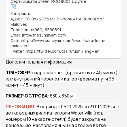
Сертификаты отеля
:
ИСО 9001, Другое
Контракты
Адрес
:
P.O. Box 2036 Malé Noonu Atoll Republic of
Maldives
Телефон
:
+(960) 6560591
Email
:
info@thesunsiyam.com
Сайт
:
https://www.sunsiyam.com/resorts/iru-fushi-
maldives/
Twitter
:
https://twitter.com/tssirufushi?lang=en
Дополнительная информация
ТРАНСФЕР
:
гидросамолет (время в пути 45 минут)
или внутренний перелёт и катер (время в пути 35
минут + 45 минут).
РАЗМЕР ОСТРОВА
: 830 x 350 м.
РЕНОВАЦИЯ!
В период с 05.10.2025 по 31.01.2026 все
ветка водных вилл категории Water Villa (под
номером 10 на карте отеля) будет закрыта на
реновацию. Расположенный на этой же ветке,