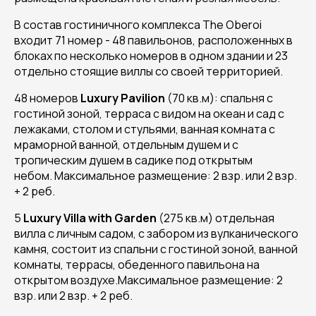
В состав гостиничного комплекса The Oberoi
входит 71 номер - 48 павильонов, расположенных в
блоках по несколько номеров в одном здании и 23
отдельно стоящие виллы со своей территорией.
48 номеров
Luxury Pavilion
(70 кв.м): спальня с
гостиной зоной, терраса с видом на океан и сад с
лежаками, столом и стульями, ванная комната с
мраморной ванной, отдельным душем и с
тропическим душем в садике под открытым
небом. Максимальное размещение: 2 взр. или 2 взр.
+ 2 реб.
5
Luxury Villa with Garden
(275 кв.м) отдельная
вилла с личным садом, с забором из вулканического
камня, состоит из спальни с гостиной зоной, ванной
комнаты, террасы, обеденного павильона на
открытом воздухе.Максимальное размещение: 2
взр. или 2 взр. + 2 реб.