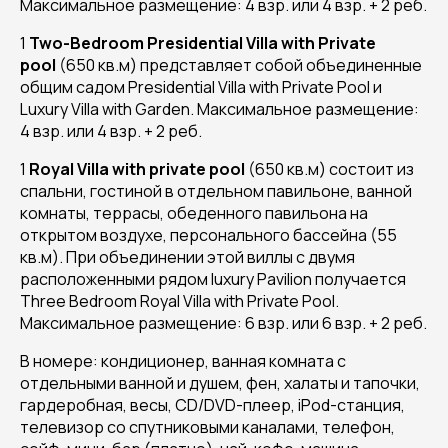
Максимальное размещение: 4 взр. или 4 взр. + 2 реб.
1
Two-Bedroom Presidential Villa with Private
pool
(650 кв.м) представляет собой объединенные
общим садом Presidential Villa with Private Pool и
Luxury Villa with Garden. Максимальное размещение:
4 взр. или 4 взр. + 2 реб.
1
Royal Villa with private pool
(650 кв.м) состоит из
спальни, гостиной в отдельном павильоне, ванной
комнаты, террасы, обеденного павильона на
открытом воздухе, персонального бассейна (55
кв.м). При объединении этой виллы с двумя
расположенными рядом luxury Pavilion получается
Three Bedroom Royal Villa with Private Pool.
Максимальное размещение: 6 взр. или 6 взр. + 2 реб.
В номере: кондиционер, ванная комната с
отдельными ванной и душем, фен, халаты и тапочки,
гардеробная, весы, CD/DVD-плеер, iPod-станция,
телевизор со спутниковыми каналами, телефон,