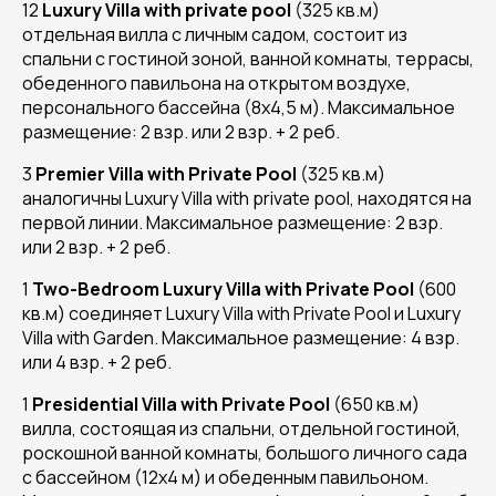
12
Luxury Villa with private pool
(325 кв.м)
отдельная вилла с личным садом, состоит из
спальни с гостиной зоной, ванной комнаты, террасы,
обеденного павильона на открытом воздухе,
персонального бассейна (8х4,5 м). Максимальное
размещение: 2 взр. или 2 взр. + 2 реб.
3
Premier Villa with Private Pool
(325 кв.м)
аналогичны Luxury Villa with private pool, находятся на
первой линии. Максимальное размещение: 2 взр.
или 2 взр. + 2 реб.
1
Two-Bedroom Luxury Villa with Private Pool
(600
кв.м) соединяет Luxury Villa with Private Pool и Luxury
Villa with Garden. Максимальное размещение: 4 взр.
или 4 взр. + 2 реб.
1
Presidential Villa with Private Pool
(650 кв.м)
вилла, состоящая из спальни, отдельной гостиной,
роскошной ванной комнаты, большого личного сада
с бассейном (12х4 м) и обеденным павильоном.