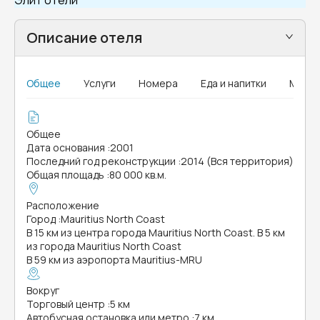
Элит отели
Описание отеля
Общее
Услуги
Номера
Еда и напитки
MICE
Общее
Дата основания
:
2001
Последний год реконструкции
:
2014 (Вся территория)
Общая площадь
:
80 000 кв.м.
Расположение
Город
:
Mauritius North Coast
В 15 км из центра города Mauritius North Coast. В 5 км
из города Mauritius North Coast
В 59 км из аэропорта Mauritius-MRU
Вокруг
Торговый центр
:
5 км
Автобусная остановка или метро
:
7 км