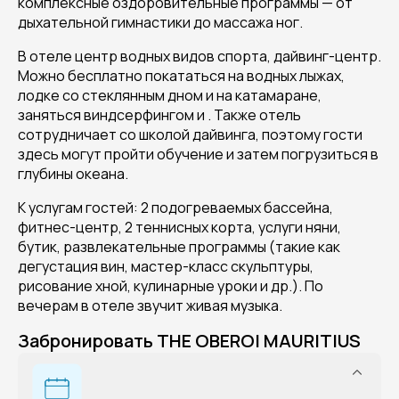
комплексные оздоровительные программы — от
дыхательной гимнастики до массажа ног.
В отеле центр водных видов спорта, дайвинг-центр.
Можно бесплатно покататься на водных лыжах,
лодке со стеклянным дном и на катамаране,
заняться виндсерфингом и . Также отель
сотрудничает со школой дайвинга, поэтому гости
здесь могут пройти обучение и затем погрузиться в
глубины океана.
К услугам гостей: 2 подогреваемых бассейна,
фитнес-центр, 2 теннисных корта, услуги няни,
бутик, развлекательные программы (такие как
дегустация вин, мастер-класс скульптуры,
рисование хной, кулинарные уроки и др.). По
вечерам в отеле звучит живая музыка.
Забронировать THE OBEROI MAURITIUS