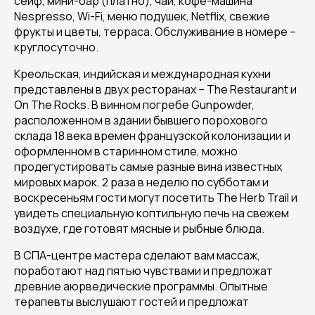
сейф, мини-бар (платно), чай, кофе-машина
Nespresso, Wi-Fi, меню подушек, Netflix, свежие
фрукты и цветы, терраса. Обслуживание в номере –
круглосуточно.
Креольская, индийская и международная кухни
представлены в двух ресторанах – The Restaurant и
On The Rocks. В винном погребе Gunpowder,
расположенном в здании бывшего порохового
склада 18 века времен французской колонизации и
оформленном в старинном стиле, можно
продегустировать самые разные вина известных
мировых марок. 2 раза в неделю по субботам и
воскресеньям гости могут посетить The Herb Trail и
увидеть специальную коптильную печь на свежем
воздухе, где готовят мясные и рыбные блюда.
В СПА-центре мастера сделают вам массаж,
поработают над пятью чувствами и предложат
древние аюрведические программы. Опытные
терапевты выслушают гостей и предложат