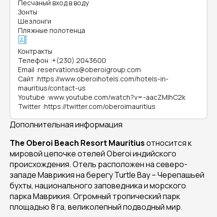
Песчаный вход в воду
Зонты
Шезлонги
Пляжные полотенца
Контракты
Телефон
:
+(230) 2043600
Email
:
reservations@oberoigroup.com
Сайт
:
https://www.oberoihotels.com/hotels-in-
mauritius/contact-us
Youtube
:
www.youtube.com/watch?v=-aacZMIhC2k
Twitter
:
https://twitter.com/oberoimauritius
Дополнительная информация
The Oberoi Beach Resort Mauritius
относится к
мировой цепочке отелей Oberoi индийского
происхождения. Отель расположен на северо-
западе Маврикия на берегу Turtle Bay – Черепашьей
бухты, национального заповедника и морского
парка Маврикия. Огромный тропический парк
площадью 8 га, великолепный подводный мир.