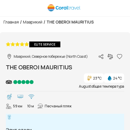
/
/
Главная
Маврикий
THE OBEROI MAURITIUS
1/25
ELITE SERVICE
Маврикий, Северное побережье (North Coast)
THE OBEROI MAURITIUS
23 °C
24 °C
August общая температура
59 км
10 м
Песчаный пляж