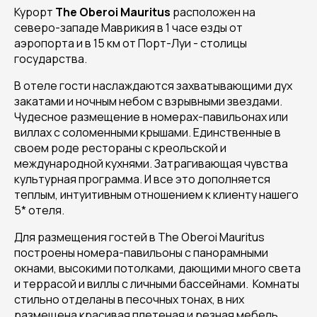
Курорт
The Oberoi Mauritus
расположен на
северо-западе Маврикия в 1 часе езды от
аэропорта и в 15 км от Порт-Луи - столицы
государства.
В отеле гости наслаждаются захватывающими дух
закатами и ночным небом с взрывными звездами.
Чудесное размещение в номерах-павильонах или
виллах с соломенными крышами. Единственные в
своем роде рестораны с креольской и
международной кухнями. Затрагивающая чувства
культурная программа. И все это дополняется
теплым, интуитивным отношением к клиенту нашего
5* отеля.
Для размещения гостей в The Oberoi Mauritus
построены номера-павильоны с панорамными
окнами, высокими потолками, дающими много света
и террасой и виллы с личными бассейнами. Комнаты
стильно отделаны в песочных тонах, в них
размещена красивая плетеная и резная мебель.