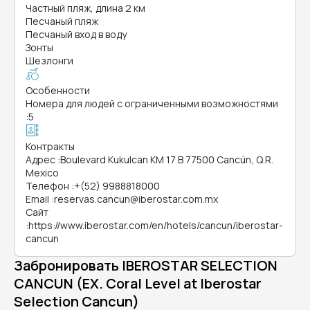
Частный пляж, длина 2 км
Песчаный пляж
Песчаный вход в воду
Зонты
Шезлонги
Особенности
Номера для людей с ограниченными возможностями
:
5
Контракты
Адрес
:
Boulevard Kukulcan KM 17 B 77500 Cancún, Q.R.
Mexico
Телефон
:
+(52) 9988818000
Email
:
reservas.cancun@iberostar.com.mx
Сайт
:
https://www.iberostar.com/en/hotels/cancun/iberostar-
cancun
Забронировать IBEROSTAR SELECTION
CANCUN (EX. Coral Level at Iberostar
Selection Cancun)