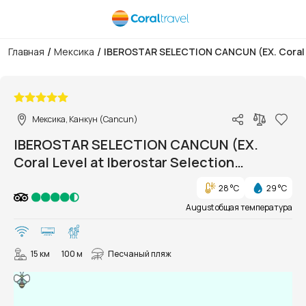
/
/
Главная
Мексика
IBEROSTAR SELECTION CANCUN (EX. Coral L
1/97
Мексика, Канкун (Cancun)
IBEROSTAR SELECTION CANCUN (EX.
Coral Level at Iberostar Selection
Cancun)
28 °C
29 °C
August общая температура
15 км
100 м
Песчаный пляж