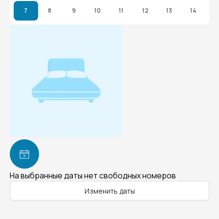
7
8
9
10
11
12
13
14
На выбранные даты нет свободных номеров
Изменить даты