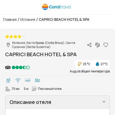
/
/
Главная
Испания
CAPRICI BEACH HOTEL & SPA
1/24
Испания, Коста Брава (Costa Brava), Санта
Сусанна (Santa Susanna)
CAPRICI BEACH HOTEL & SPA
25 °C
27 °C
August общая температура
75 км
5 м
Песчаный пляж
Описание отеля