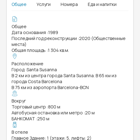
Общее
Услуги
Номера
Еда и напитки
Общее
Дата основания
:
1989
Последний год реконструкции
:
2020 (Общественные
места)
Общая площадь
:
1 304 кв.м.
Расположение
Город
:
Santa Susanna
В 2 км из центра города Santa Susanna. В 65 км из
города Costa Barcelona
В 75 км из аэропорта Barcelona-BCN
Вокруг
Торговый центр
:
800 м
Автобусная остановка или метро
:
20 м
БАНКОМАТ
:
250 м
В отеле
Главное Здание: 1 (этажи: 5, лифты: 2)