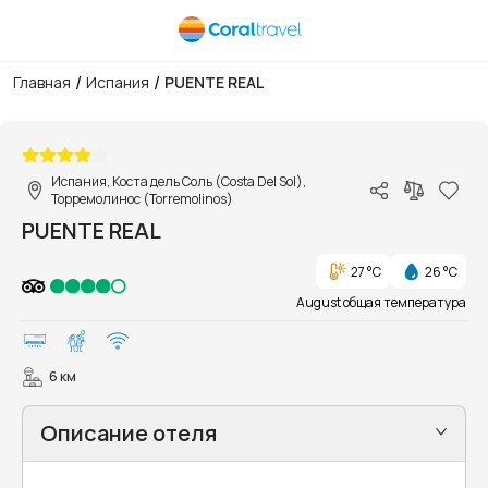
/
/
Главная
Испания
PUENTE REAL
1/15
Испания, Коста дель Соль (Costa Del Sol),
Торремолинос (Torremolinos)
PUENTE REAL
27 °C
26 °C
August общая температура
6 км
Описание отеля