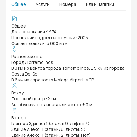
Общее
Услуги
Номера
Еда и напитки
Общее
Дата основания
:
1974
Последний год реконструкции
:
2025
Общая площадь
:
5 000 кв.м.
Расположение
Город
:
Torremolinos
В 3 км из центра города Torremolinos. В 5 км из города
Costa Del Sol
В 6 км из аэропорта Malaga Airport-AGP
Вокруг
Торговый центр
:
2 км
Автобусная остановка или метро
:
50 м
В отеле
Главное Здание: 1 (этажи: 9, лифты: 4)
Здание Анекс: 1 (этажи: 6, лифты: 2)
Здание Анекс: 1 (этажи: 2, лифты: Нет)