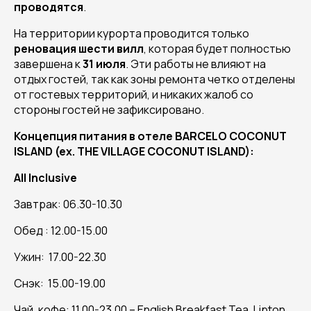
проводятся
.
На территории курорта проводится только
реновация шести вилл
, которая будет полностью
завершена к
31 июля
. Эти работы не влияют на
отдых гостей, так как зоны ремонта четко отделены
от гостевых территорий, и никаких жалоб со
стороны гостей не зафиксировано.
Концепция питания в отеле BARCELO COCONUT
ISLAND (ex. THE VILLAGE COCONUT ISLAND):
All Inclusive
Завтрак: 06.30-10.30
Обед : 12.00-15.00
Ужин: 17.00-22.30
Снэк: 15.00-19.00
Чай, кофе: 11.00-23.00 – English Breakfast Tea, Lipton