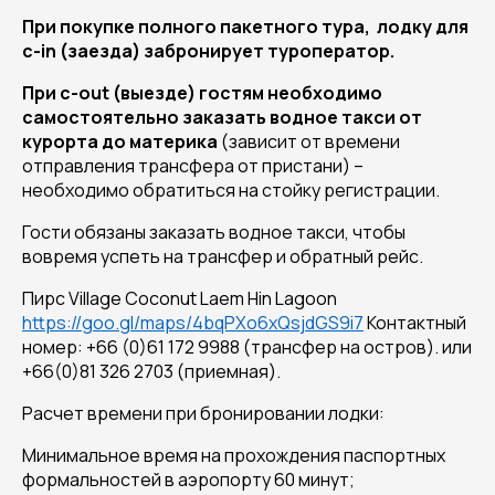
При покупке полного пакетного тура, лодку для
c
-
in
(заезда) забронирует туроператор.
При с-
out
(выезде) гостям необходимо
самостоятельно заказать водное такси от
курорта до материка
(зависит от времени
отправления трансфера от пристани) –
необходимо обратиться на стойку регистрации.
Гости обязаны заказать водное такси, чтобы
вовремя успеть на трансфер и обратный рейс.
Пирс Village Coconut Laem Hin Lagoon
https://goo.gl/maps/4bqPXo6xQsjdGS9i7
Контактный
номер: +66 (0)61 172 9988 (трансфер на остров). или
+66(0)81 326 2703 (приемная).
Расчет времени при бронировании лодки:
Минимальное время на прохождения паспортных
формальностей в аэропорту 60 минут;