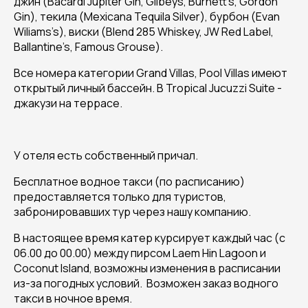
джин (Bacardi Jupiter Gin, Gilbeys, Burnett’s, Gordon
Gin), текила (Mexicana Tequila Silver), бурбон (Evan
Wiliams’s), виски (Blend 285 Whiskey, JW Red Label,
Ballantine’s, Famous Grouse).
Все номера категории Grand Villas, Pool Villas имеют
открытый личный бассейн. В Tropical Jucuzzi Suite -
джакузи на террасе.
У отеля есть собственный причал.
Бесплатное водное такси (по расписанию)
предоставляется только для туристов,
забронировавших тур через нашу компанию.
В настоящее время катер курсирует каждый час (с
06.00 до 00.00) между пирсом Laem Hin Lagoon и
Coconut Island, возможны изменения в расписании
из-за погодных условий. Возможен заказ водного
такси в ночное время.