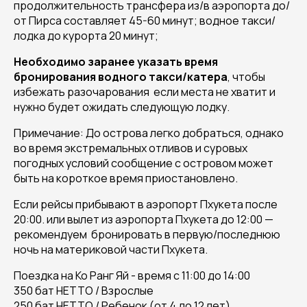
продолжительность трансфера из/в аэропорта до/
от Пирса составляет 45-60 минут; водное такси/
лодка до курорта 20 минут;
Н
еобходимо заранее указать время
бронирования водного такси/катера
, чтобы
избежать разочарования если места не хватит и
нужно будет ожидать следующую лодку.
Примечание: До острова легко добраться, однако
во время экстремальных отливов и суровых
погодных условий сообщение с островом может
быть на короткое время приостановлено.
Если рейсы прибывают в аэропорт Пхукета после
20:00. или вылет из аэропорта Пхукета до 12:00 —
рекомендуем бронировать в первую/последнюю
ночь на материковой части Пхукета.
Поездка на Ко Ранг Яй - время с 11:00 до 14:00
350 бат НЕТТО / Взрослые
250 бат НЕТТО / Ребенок (от 4 до 12 лет)