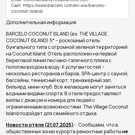
Сайт
:
https://www.barcelo.com/en-ww/barcelo-
coconut-island/
Дополнительная информация
BARCELO COCONUT ISLAND (ex. THE VILLAGE
COCONUT ISLAND) 5* – роскошный отель
бунгального типа с огромной зеленой территорией
на Coconut Island. Отель расположен на первой
береговой линии песчано-галечного пляжа с
пологим входом в воду. К услугам гостей –
несколько ресторанов и баров, SPA-центр с сауной,
бассейны, теннисный корт, тренажерный зал,
бильярд, мини-клуб. Все желающие могут заняться
водными видами спорта. В отеле предоставляют
виллы с джакузи и номера для людей с
ограниченными возможностями. The Village Coconut
Island подойдет для семейного отдыха.
Новости отеля (21.07.2025)
-
Сообщаем, что в
общественных зонах курорта ремонтные работы
не