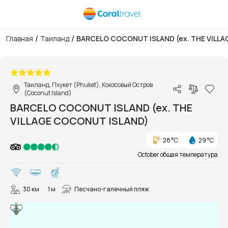
/
/
Главная
Таиланд
BARCELO COCONUT ISLAND (ex. THE VILL
1/254
Таиланд, Пхукет (Phuket), Кокосовый Остров
(Coconut Island)
BARCELO COCONUT ISLAND (ex. THE
VILLAGE COCONUT ISLAND)
28 °C
29 °C
October общая температура
30 км
1 м
Песчано-галечный пляж