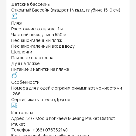
Детские бассейны
Открытый Бассейн (квадрат 14 кв.м., глубина 15-0 см)
Пляж
Расстояние до пляжа, 1 м
Частный пляж, длина 550 м
Песчано-галечный пляж
Песчано-галечный вход в воду
Шезлонги
Пляжные полотенца
Душ на пляже
Питание и напитки на пляже
Особенности
Номера для людей с ограниченными возможностями
:
266
Сертификаты отеля
:
Другое
Контракты
Адрес
:
51/7 Moo 6 Kohkaew Mueang Phuket District
Phuket
Телефон
:
+(66) 076352148
Email
:
coconutisland.res@barcelo.com