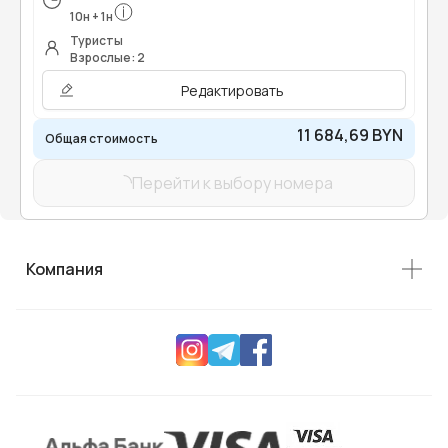
10
н
+
1
н
Туристы
Взрослые: 2
Редактировать
11 684,69 BYN
Общая стоимость
Перейти к выбору номера
Компания