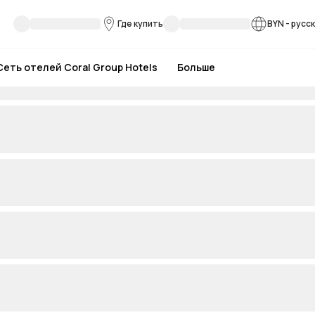
Где купить
BYN
-
русс
Сеть отелей Coral Group Hotels
Больше