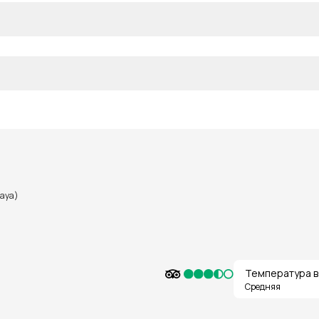
taya)
Температура в
Средняя