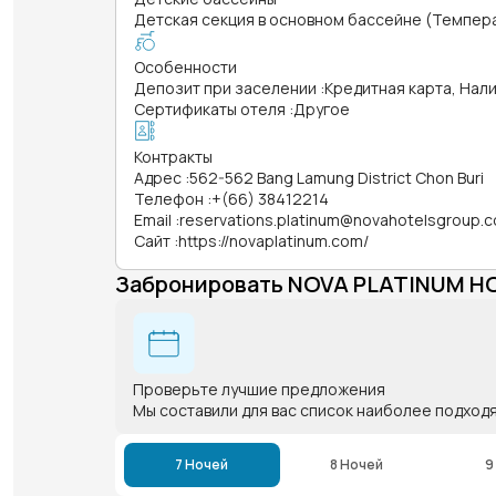
Детская секция в основном бассейне (Температ
Особенности
Депозит при заселении
:
Кредитная карта, Нал
Сертификаты отеля
:
Другое
Контракты
Адрес
:
562-562 Bang Lamung District Chon Buri
Телефон
:
+(66) 38412214
Email
:
reservations.platinum@novahotelsgroup.
Сайт
:
https://novaplatinum.com/
Забронировать NOVA PLATINUM H
Проверьте лучшие предложения
Мы составили для вас список наиболее подход
7 Ночей
8 Ночей
9