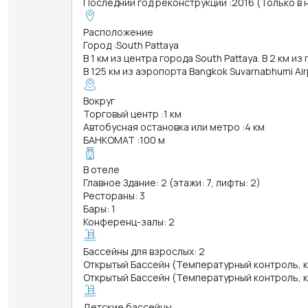
Последний год реконструкции
:
2016 (Только в
Расположение
Город
:
South Pattaya
В 1 км из центра города South Pattaya. В 2 км из
В 125 км из аэропорта Bangkok Suvarnabhumi Ai
Вокруг
Торговый центр
:
1 км
Автобусная остановка или метро
:
4 км
БАНКОМАТ
:
100 м
В отеле
Главное Здание: 2 (этажи: 7, лифты: 2)
Рестораны: 3
Бары: 1
Конференц-залы: 2
Бассейны для взрослых: 2
Открытый Бассейн (Температурный контроль, ква
Открытый Бассейн (Температурный контроль, ква
Детские бассейны