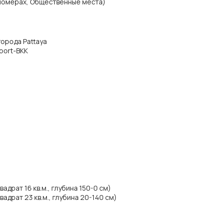
 номерах, Общественные места)
 города Pattaya
rport-BKK
драт 16 кв.м., глубина 150-0 см)
драт 23 кв.м., глубина 20-140 см)