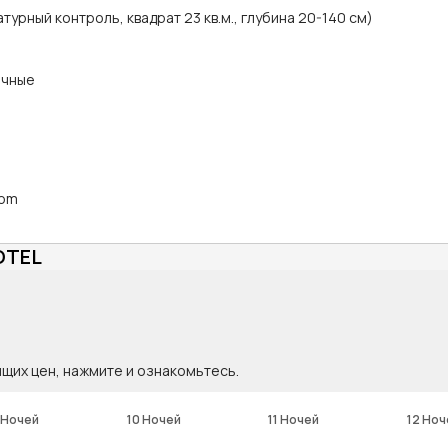
урный контроль, квадрат 23 кв.м., глубина 20-140 см)
ичные
com
OTEL
ящих цен, нажмите и ознакомьтесь.
 Ночей
10 Ночей
11 Ночей
12 Ноч