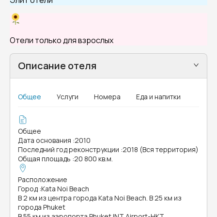
Элит отели
Отели только для взрослых
Описание отеля
Общее
Услуги
Номера
Еда и напитки
Общее
Дата основания
:
2010
Последний год реконструкции
:
2018 (Вся территория)
Общая площадь
:
20 800 кв.м.
Расположение
Город
:
Kata Noi Beach
В 2 км из центра города Kata Noi Beach. В 25 км из
города Phuket
В 55 км из аэропорта Phuket INT Airport-HKT