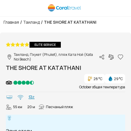
/
/
Главная
Таиланд
THE SHORE AT KATATHANI
1/51
ELITE SERVICE
Таиланд, Пхукет (Phuket), пляж Ката Ной (Kata
Noi Beach)
THE SHORE AT KATATHANI
28 °C
29 °C
October общая температура
55 км
20 м
Песчаный пляж