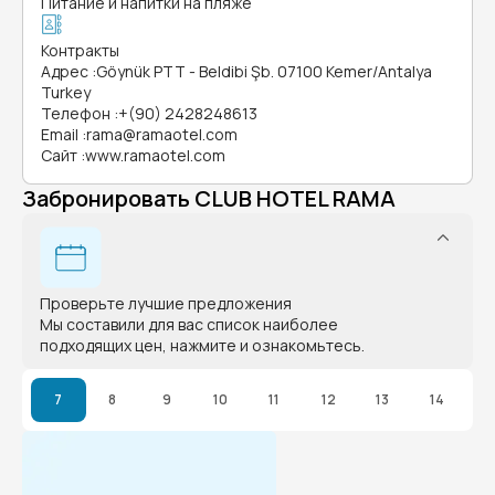
Питание и напитки на пляже
Контракты
Адрес
:
Göynük PTT - Beldibi Şb. 07100 Kemer/Antalya
Turkey
Телефон
:
+(90) 2428248613
Email
:
rama@ramaotel.com
Сайт
:
www.ramaotel.com
Забронировать CLUB HOTEL RAMA
Проверьте лучшие предложения
Мы составили для вас список наиболее
подходящих цен, нажмите и ознакомьтесь.
7
8
9
10
11
12
13
14