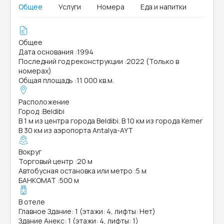
Общее
Услуги
Номера
Еда и напитки
Общее
Дата основания
:
1994
Последний год реконструкции
:
2022 (Только в
номерах)
Общая площадь
:
11 000 кв.м.
Расположение
Город
:
Beldibi
В 1 м из центра города Beldibi. В 10 км из города Kemer
В 30 км из аэропорта Antalya-AYT
Вокруг
Торговый центр
:
20 м
Автобусная остановка или метро
:
5 м
БАНКОМАТ
:
500 м
В отеле
Главное Здание: 1 (этажи: 4, лифты: Нет)
Здание Анекс: 1 (этажи: 4, лифты: 1)