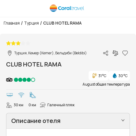
/
/
Главная
Турция
CLUB HOTEL RAMA
1/65
Турция, Кемер (Kemer), Бельдиби (Beldibi)
CLUB HOTEL RAMA
31 °C
30 °C
August общая температура
30 км
0 км
Галечный пляж
Описание отеля