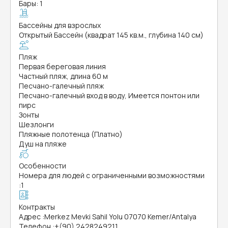
Бары: 1
Бассейны для взрослых
Открытый Бассейн (квадрат 145 кв.м., глубина 140 см)
Пляж
Первая береговая линия
Частный пляж, длина 60 м
Песчано-галечный пляж
Песчано-галечный вход в воду, Имеется понтон или
пирс
Зонты
Шезлонги
Пляжные полотенца (Платно)
Душ на пляже
Особенности
Номера для людей с ограниченными возможностями
:
1
Контракты
Адрес
:
Merkez Mevki Sahil Yolu 07070 Kemer/Antalya
Телефон
:
+(90) 2428249211