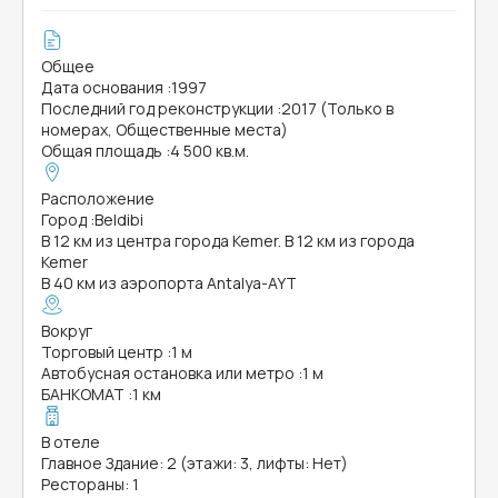
Общее
Дата основания
:
1997
Последний год реконструкции
:
2017 (Только в
номерах, Общественные места)
Общая площадь
:
4 500 кв.м.
Расположение
Город
:
Beldibi
В 12 км из центра города Kemer. В 12 км из города
Kemer
В 40 км из аэропорта Antalya-AYT
Вокруг
Торговый центр
:
1 м
Автобусная остановка или метро
:
1 м
БАНКОМАТ
:
1 км
В отеле
Главное Здание: 2 (этажи: 3, лифты: Нет)
Рестораны: 1