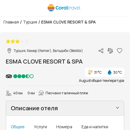
/
/
Главная
Турция
ESMA CLOVE RESORT & SPA
1/29
Турция, Кемер (Kemer), Бельдиби (Beldibi)
ESMA CLOVE RESORT & SPA
31 °C
30 °C
August общая температура
40 км
0 км
Песчано-галечный пляж
Описание отеля
Общее
Услуги
Номера
Еда и напитки