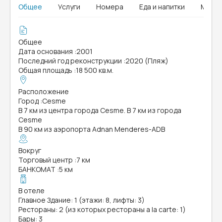
Общее
Услуги
Номера
Еда и напитки
MICE
Общее
Дата основания
:
2001
Последний год реконструкции
:
2020 (Пляж)
Общая площадь
:
18 500 кв.м.
Расположение
Город
:
Cesme
В 7 км из центра города Cesme. В 7 км из города
Cesme
В 90 км из аэропорта Adnan Menderes-ADB
Вокруг
Торговый центр
:
7 км
БАНКОМАТ
:
5 км
В отеле
Главное Здание: 1 (этажи: 8, лифты: 3)
Рестораны: 2 (из которых рестораны a la carte: 1)
Бары: 3