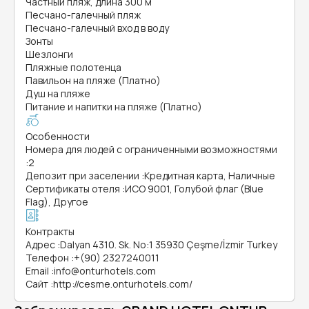
Частный пляж, длина 300 м
Песчано-галечный пляж
Песчано-галечный вход в воду
Зонты
Шезлонги
Пляжные полотенца
Павильон на пляже (Платно)
Душ на пляже
Питание и напитки на пляже (Платно)
Особенности
Номера для людей с ограниченными возможностями
:
2
Депозит при заселении
:
Кредитная карта, Наличные
Сертификаты отеля
:
ИСО 9001, Голубой флаг (Blue
Flag), Другое
Контракты
Адрес
:
Dalyan 4310. Sk. No:1 35930 Çeşme/İzmir Turkey
Телефон
:
+(90) 2327240011
Email
:
info@onturhotels.com
Сайт
:
http://cesme.onturhotels.com/