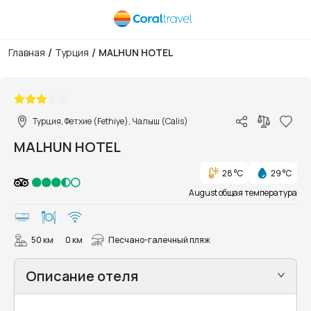
/
/
Главная
Турция
MALHUN HOTEL
1/11
Турция, Фетхие (Fethiye), Чалыш (Calis)
MALHUN HOTEL
28 °C
29 °C
August общая температура
50 км
0 км
Песчано-галечный пляж
Описание отеля