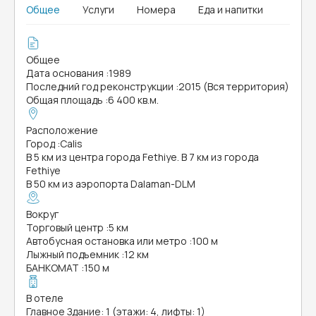
Общее
Услуги
Номера
Еда и напитки
Общее
Дата основания
:
1989
Последний год реконструкции
:
2015 (Вся территория)
Общая площадь
:
6 400 кв.м.
Расположение
Город
:
Calis
В 5 км из центра города Fethiye. В 7 км из города
Fethiye
В 50 км из аэропорта Dalaman-DLM
Вокруг
Торговый центр
:
5 км
Автобусная остановка или метро
:
100 м
Лыжный подъемник
:
12 км
БАНКОМАТ
:
150 м
В отеле
Главное Здание: 1 (этажи: 4, лифты: 1)