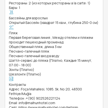
Рестораны: 2 (из которых рестораны a la carte: 1)
Бары: 1
Бассейны для взрослых
Открытый Бассейн (квадрат 15 кв.м., глубина 250-0 см)
Пляж
Первая береговая линия , Между отелем и пляжем
проходит пешеходный променад
Общественный пляж, длина 3 км
Песчано-галечный пляж
Песчано-галечный вход в воду
Шаттл-сервис до пляжа (Платно, Каждые 15 минут,
07:00 - 18:00)
Зонты (Платно)
Шезлонги (Платно)
Контракты
Адрес
:
Foça Mahallesi, 1085. Sk. No:20, 48300
Fethiye/Muğla
Телефон
:
+(90) 902526221124
Email
:
info@malhunhotel.com
Сайт
:
https://www.malhunhotel.com/iletisim