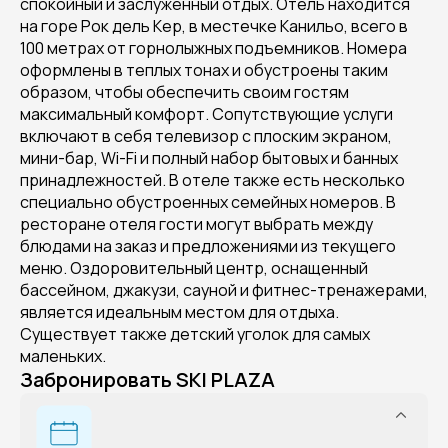
спокойный и заслуженный отдых. Отель находится
на горе Рок дель Кер, в местечке Канильо, всего в
100 метрах от горнолыжных подъемников. Номера
оформлены в теплых тонах и обустроены таким
образом, чтобы обеспечить своим гостям
максимальный комфорт. Сопутствующие услуги
включают в себя телевизор с плоским экраном,
мини-бар, Wi-Fi и полный набор бытовых и банных
принадлежностей. В отеле также есть несколько
специально обустроенных семейных номеров. В
ресторане отеля гости могут выбрать между
блюдами на заказ и предложениями из текущего
меню. Оздоровительный центр, оснащенный
бассейном, джакузи, сауной и фитнес-тренажерами,
является идеальным местом для отдыха.
Существует также детский уголок для самых
маленьких.
Забронировать SKI PLAZA