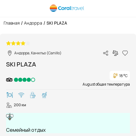
/
/
Главная
Андорра
SKI PLAZA
1/51
Андорра, Канильо (Canillo)
SKI PLAZA
18 °C
August общая температура
200 км
Семейный отдых