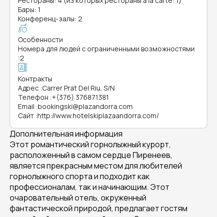
Рестораны: 4 (из которых рестораны a la carte: 1)
Бары: 1
Конференц-залы: 2
Особенности
Номера для людей с ограниченными возможностями
:
2
Контракты
Адрес
:
Carrer Prat Del Riu, S/N
Телефон
:
+(376) 376871381
Email
:
bookingski@plazandorra.com
Сайт
:
http://www.hotelskiplazaandorra.com/
Дополнительная информация
Этот романтический горнолыжный курорт,
расположенный в самом сердце Пиренеев,
является прекрасным местом для любителей
горнолыжного спорта и подходит как
профессионалам, так и начинающим. Этот
очаровательный отель, окруженный
фантастической природой, предлагает гостям