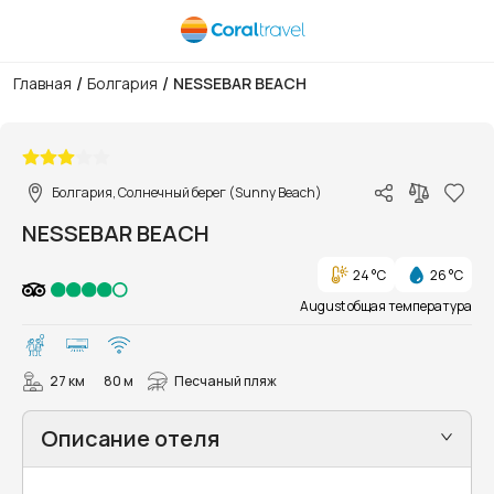
/
/
Главная
Болгария
NESSEBAR BEACH
1/23
Болгария, Солнечный берег (Sunny Beach)
NESSEBAR BEACH
24 °C
26 °C
August общая температура
27 км
80 м
Песчаный пляж
Описание отеля