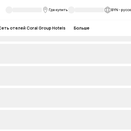
Где купить
BYN
-
русс
Сеть отелей Coral Group Hotels
Больше