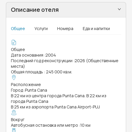
Описание отеля
Общее
Услуги
Номера
Еда и напитки
Общее
Дата основания
:
2004
Последний год реконструкции
:
2026 (Общественные
места)
Общая площадь
:
245 000 кв.м.
Расположение
Город
:
Punta Cana
В 22 км из центра города Punta Cana. В 22 км из
города Punta Cana
В 25 км из аэропорта Punta Cana Airport-PUJ
Вокруг
Автобусная остановка или метро
:
10 км