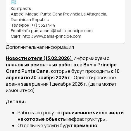
Контракты
Адрес
:
Macao. Punta Cana Provincia La Altagracia.
Dominican Republic
Телефон
:
+() 5521444
Email
:
info.puntacana@bahia-principe.com
Сайт
:
http://www.bahia-principe.com
Дополнительная информация
Новости отеля (13.02.2026)
Информируем о
плановых ремонтных работах
в
Bahia Principe
Grand Punta Cana,
которые будут проходить
с 10
апреля по 30 ноября 2026 г.
. Ориентировочное
время завершения 1 декабря 2026 г. (дата может
измениться)
Детали:
Работы затронут
ограниченное число вилл и
некоторые объекты
инфраструктуры.
Отдельные услуги будут
временно