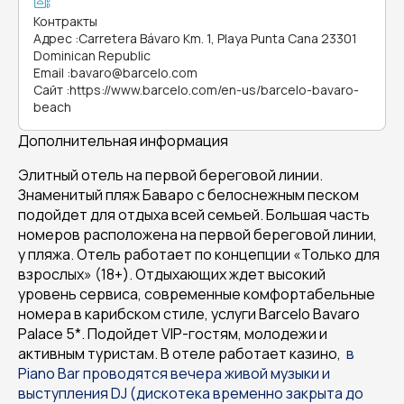
Контракты
Адрес
:
Carretera Bávaro Km. 1, Playa Punta Cana 23301
Dominican Republic
Email
:
bavaro@barcelo.com
Сайт
:
https://www.barcelo.com/en-us/barcelo-bavaro-
beach
Дополнительная информация
Элитный отель на первой береговой линии.
Знаменитый пляж Баваро с белоснежным песком
подойдет для отдыха всей семьей. Большая часть
номеров расположена на первой береговой линии,
у пляжа. Отель работает по концепции «Только для
взрослых» (18+). Отдыхающих ждет высокий
уровень сервиса, современные комфортабельные
номера в карибском стиле, услуги Barcelo Bavaro
Palace 5*. Подойдет VIP-гостям, молодежи и
активным туристам. В отеле работает казино,
в
Piano Bar проводятся вечера живой музыки и
выступления
DJ (дискотека временно закрыта до