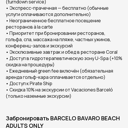
(turndown service)
• Экспресс-прачечная — бесплатно (обычные
услуги оплачиваются дополнительно)
• Неограниченное бесплатное посещение
ресторанов à la carte
• Приоритет при бронировании ресторанов,
гольфа, спа, массажа на пляже, частных ужинов,
конференц-залов и экскурсий
• Эксклюзивные завтрак и обед в ресторане Coral
• Доступ в гидротерапевтическую зону U-Spa (+10%
скидка на процедуры)
• Ежедневный green fee включён (обязательная
аренда гольф-кара оплачивается отдельно)
• Доступ к Pirate Ship
• Скидка 10% на экскурсии от Vacaciones Barceló
(только наземные экскурсии)
Забронировать BARCELO BAVARO BEACH
ADULTS ONLY