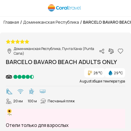
/
/
Главная
Доминиканская Республика
BARCELO BAVARO BEAC
1/42
Доминиканская Республика, Пунта Кана (Punta
Cana)
BARCELO BAVARO BEACH ADULTS ONLY
28 °C
29 °C
August общая температура
20 км
100 м
Песчаный пляж
Отели только для взрослых