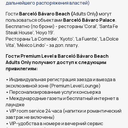
дальнейшего распоряжения властей)
Гости
Barceló Bávaro Beach (
Adults Only
)
могут
пользоваться объектами
Barceló Bávaro Palace
.
Бесплатно (по брони) - рестораны 'Coral', 'Santa Fe
Steak House', 'Hoyo 19'.
Рестораны 'La Comedie', 'Kyoto', 'La Fuente', 'La Dolce
Vita', 'México Lindo' - за доп. плату.
Гости Premium Level в Barceló Bávaro Beach
Adults Only получают доступ к следующим
привилегиям:
• Индивидуальная регистрация заезда и выезда в
эксклюзивной зоне (Premium Level Lounge)
• Персонализированные услуги консьержа
• Международные газеты и бесплатный интернет в
лаундже
• VIP room service 24 часа (напитки и романтический
завтрак не включены)
• VIP-удобства в номере и вечерний сервис