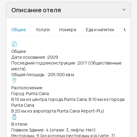
Описание отеля
Общее
Услуги
Номера
Еда и напитки
MICE
Общее
Дата основания
:
2009
Последний год реконструкции
:
2017 (Общественные
места)
Общая площадь
:
205 000 кв.м.
Расположение
Город
:
Punta Cana
В 10 км из центра города Punta Cana. В 10 км из города
Punta Cana
В 20 км из аэропорта Punta Cana Airport-PUJ
В отеле
Главное Здание: 4 (этажи: 3, лифты: Нет)
Рестораны: 9 (из которых рестораны a la carte: 7)