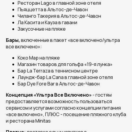
Ресторан Lago в главной зоне отеля
Пьяццетта в Альтос-де-Чавон
Чиланго Такерия в Альтос-де-Чавон
Ла Касита и Кауза в гавани
Закусочные на пляже
Бары,
включенные в пакет «все включено/ультра
все включено»:
Коко Мар на пляже
Магазин товаров для гольфа «19-я лунка»
Бар La Terraza в теннисном центре
Лаундж-бар La Cana в главной зоне отеля
Бар Dye Fore Bar в Альтос-де-Чавон
Концепция «Ультра Все Включено»
- гостям
предоставляется возможность пользоваться
сервисом и услугами согласно концепции питания
«все включено», ПЛЮС - посещение пляжного клуба
и ресторана Minitas