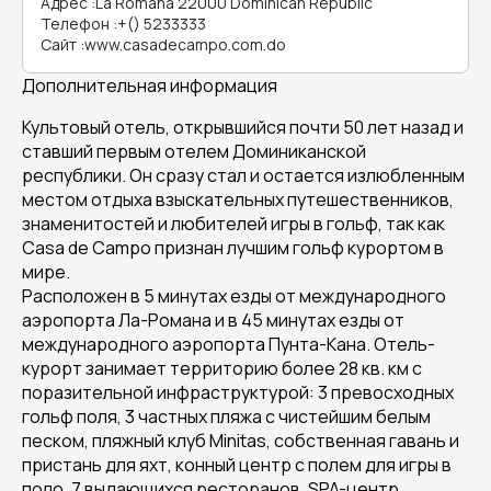
Адрес
:
La Romana 22000 Dominican Republic
Телефон
:
+() 5233333
Сайт
:
www.casadecampo.com.do
Дополнительная информация
Культовый отель, открывшийся почти 50 лет назад и
ставший первым отелем Доминиканской
республики. Он сразу стал и остается излюбленным
местом отдыха взыскательных путешественников,
знаменитостей и любителей игры в гольф, так как
Casa de Campo признан лучшим гольф курортом в
мире.
Расположен в 5 минутах езды от международного
аэропорта Ла-Романа и в 45 минутах езды от
международного аэропорта Пунта-Кана. Отель-
курорт занимает территорию более 28 кв. км с
поразительной инфраструктурой: 3 превосходных
гольф поля, 3 частных пляжа с чистейшим белым
песком, пляжный клуб Minitas, собственная гавань и
пристань для яхт, конный центр с полем для игры в
поло, 7 выдающихся ресторанов, SPA-центр,