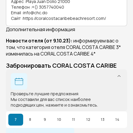
Адрес
:
Playa Juan Dolio 21000
Телефон
:
+() 3057740040
Email
:
info@chc.do
Сайт
:
https://coralcostacaribebeachresort.com/
Дополнительная информация
Новости отеля (от 9.10.23):
информируем вас о
том, что категория отеля CORAL COSTA CARIBE 3*
изменилась на CORAL COSTA CARIBE 4*
Забронировать CORAL COSTA CARIBE
Проверьте лучшие предложения
Мы составили для вас список наиболее
подходящих цен, нажмите и ознакомьтесь.
7
8
9
10
11
12
13
14