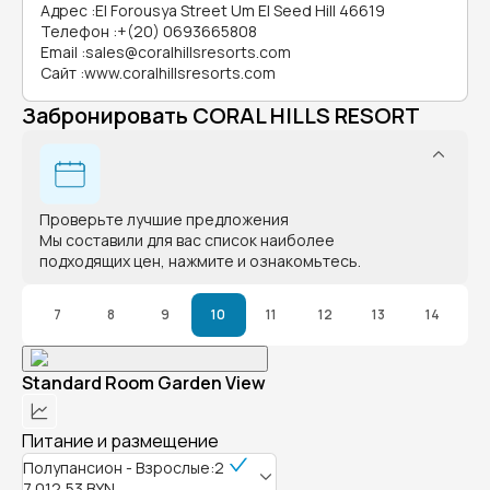
Адрес
:
El Forousya Street Um El Seed Hill 46619
Телефон
:
+(20) 0693665808
Email
:
sales@coralhillsresorts.com
Сайт
:
www.coralhillsresorts.com
Забронировать CORAL HILLS RESORT
Проверьте лучшие предложения
Мы составили для вас список наиболее
подходящих цен, нажмите и ознакомьтесь.
7
8
9
10
11
12
13
14
Standard Room Garden View
Питание и размещение
Полупансион - Взрослые:2
7 012,53 BYN