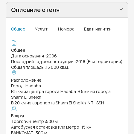
Описание отеля
Общее
Услуги
Номера
Еда и напитки
Общее
Дата основания
:
2006
Последний год реконструкции
:
2018 (Вся территория)
Общая площадь
:
15 000 кв.м.
Расположение
Город
:
Hadaba
В 5 км из центра города Hadaba. В 5 км из города
Sharm El Sheikh
В 20 км из аэропорта Sharm El Sheikh INT -SSH
Вокруг
Торговый центр
:
500 м
Автобусная остановка или метро
:
15 км
БАНКОМАТ
:
300 м