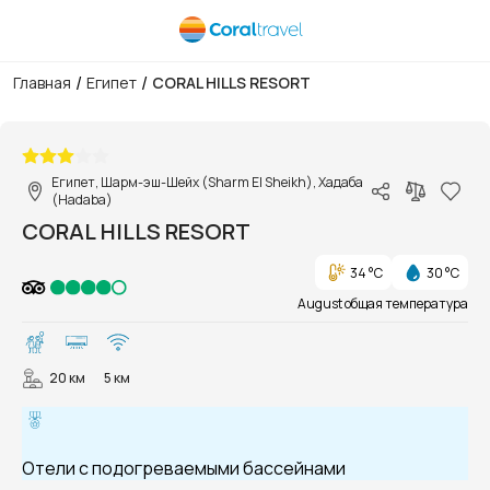
/
/
Главная
Египет
CORAL HILLS RESORT
1/26
Египет, Шарм-эш-Шейх (Sharm El Sheikh), Хадаба
(Hadaba)
CORAL HILLS RESORT
34 °C
30 °C
August общая температура
20 км
5 км
Отели с подогреваемыми бассейнами