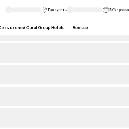
Где купить
BYN
-
русс
Сеть отелей Coral Group Hotels
Больше