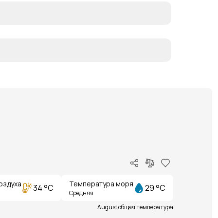
оздуха
Температура моря
34 °C
29 °C
Средняя
August общая температура