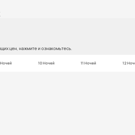
K
ящих цен, нажмите и ознакомьтесь.
 Ночей
10 Ночей
11 Ночей
12 Ноч