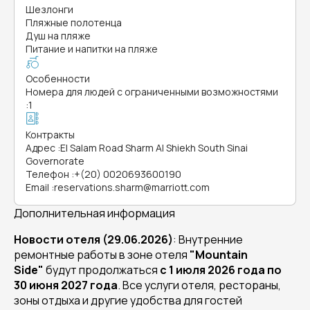
Шезлонги
Пляжные полотенца
Душ на пляже
Питание и напитки на пляже
Особенности
Номера для людей с ограниченными возможностями
:
1
Контракты
Адрес
:
El Salam Road Sharm Al Shiekh South Sinai
Governorate
Телефон
:
+(20) 0020693600190
Email
:
reservations.sharm@marriott.com
Дополнительная информация
Новости отеля (29.06.2026)
: Внутренние
ремонтные работы в зоне отеля
"Mountain
Side"
будут продолжаться
с 1 июля 2026 года по
30 июня 2027 года
. Все услуги отеля, рестораны,
зоны отдыха и другие удобства для гостей