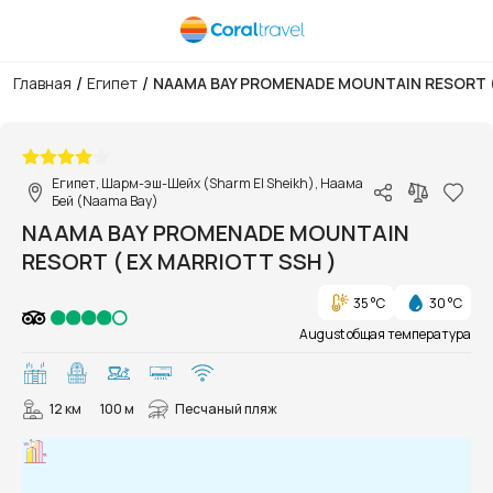
/
/
Главная
Египет
NAAMA BAY PROMENADE MOUNTAIN RESORT (
1/30
Египет, Шарм-эш-Шейх (Sharm El Sheikh), Наама
Бей (Naama Bay)
NAAMA BAY PROMENADE MOUNTAIN
RESORT ( EX MARRIOTT SSH )
35 °C
30 °C
August общая температура
12 км
100 м
Песчаный пляж