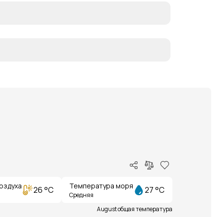
оздуха
Температура моря
26 °C
27 °C
Средняя
August общая температура