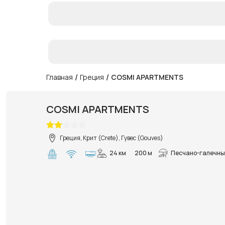
/
/
Главная
Греция
COSMI APARTMENTS
COSMI APARTMENTS
Греция, Крит (Crete), Гувес (Gouves)
24 км
200 м
Песчано-галечны