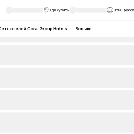
Где купить
BYN
-
русс
Сеть отелей Coral Group Hotels
Больше