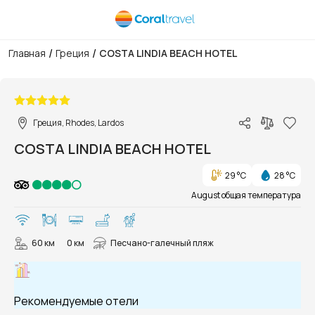
/
/
Главная
Греция
COSTA LINDIA BEACH HOTEL
1/33
Греция, Rhodes, Lardos
COSTA LINDIA BEACH HOTEL
29 °C
28 °C
August общая температура
60 км
0 км
Песчано-галечный пляж
Рекомендуемые отели