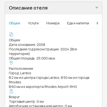
Описание отеля
Общее
Услуги
Номера
Еда и напитки
MICE
Общее
Дата основания
:
2008
Последний год реконструкции
:
2024 (Вся
территория)
Общая площадь
:
25 000 кв.м.
Расположение
Город
:
Lardos
В 2 км из центра города Lardos. В 50 км из города
Rhodes
В 60 км из аэропорта Rhodes Airport-RHO
Вокруг
Торговый центр
:
0 км
Автобусная остановка или метро
:
0 км