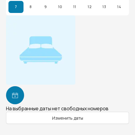
7
8
9
10
11
12
13
14
На выбранные даты нет свободных номеров
Изменить даты