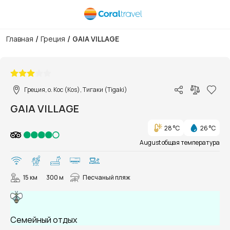
/
/
Главная
Греция
GAIA VILLAGE
1/47
Греция, о. Кос (Kos), Тигаки (Tigaki)
GAIA VILLAGE
28 °C
26 °C
August общая температура
15 км
300 м
Песчаный пляж
Семейный отдых