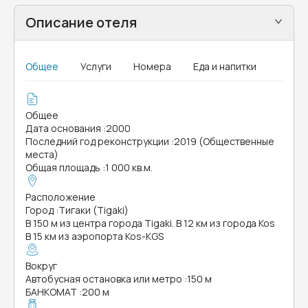
Описание отеля
Общее
Услуги
Номера
Еда и напитки
Общее
Дата основания
:
2000
Последний год реконструкции
:
2019 (Общественные
места)
Общая площадь
:
1 000 кв.м.
Расположение
Город
:
Тигаки (Tigaki)
В 150 м из центра города Tigaki. В 12 км из города Kos
В 15 км из аэропорта Kos-KGS
Вокруг
Автобусная остановка или метро
:
150 м
БАНКОМАТ
:
200 м