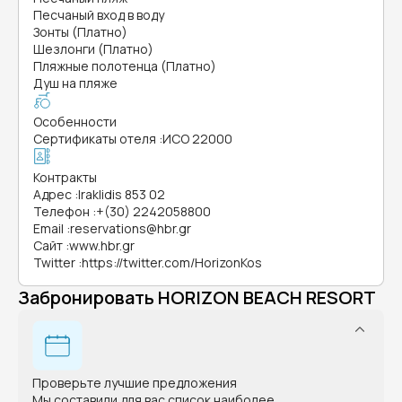
Песчаный вход в воду
Зонты (Платно)
Шезлонги (Платно)
Пляжные полотенца (Платно)
Душ на пляже
Особенности
Сертификаты отеля
:
ИСО 22000
Контракты
Адрес
:
Iraklidis 853 02
Телефон
:
+(30) 2242058800
Email
:
reservations@hbr.gr
Сайт
:
www.hbr.gr
Twitter
:
https://twitter.com/HorizonKos
Забронировать HORIZON BEACH RESORT
Проверьте лучшие предложения
Мы составили для вас список наиболее