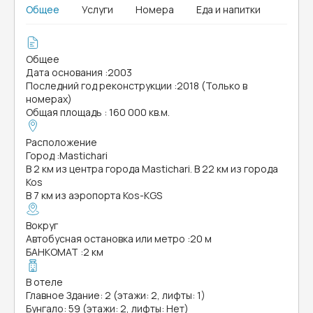
Общее
Услуги
Номера
Еда и напитки
Общее
Дата основания
:
2003
Последний год реконструкции
:
2018 (Только в
номерах)
Общая площадь
:
160 000 кв.м.
Расположение
Город
:
Mastichari
В 2 км из центра города Mastichari. В 22 км из города
Kos
В 7 км из аэропорта Kos-KGS
Вокруг
Автобусная остановка или метро
:
20 м
БАНКОМАТ
:
2 км
В отеле
Главное Здание: 2 (этажи: 2, лифты: 1)
Бунгало: 59 (этажи: 2, лифты: Нет)