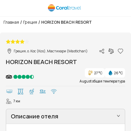
/
/
Главная
Греция
HORIZON BEACH RESORT
1/61
Греция, о. Кос (Kos), Мастихари (Mastichari)
HORIZON BEACH RESORT
27 °C
26 °C
August общая температура
7 км
Описание отеля